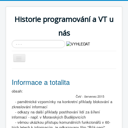
Historie programování a VT u
nás
Vyhledávání...
Přepnout
navigaci
AKTUÁLNÍ NOVINKY
Informace a totalita
Cíle expozice
obsah:
PRŮVODCE EXPOZICÍ
ČeV - červenec 2015
Současnost SW a IT
- pamětnické vzpomínky na konkretní příklady blokování a
zkreslování informací
KNIHOVNA
- odkazy na další příklady postihování lidí za šíření
informací - např. v Moravských Budějovicích
Historické počítače
- věrnou ukázkou přístupu komunálních funkcionářů v 60-
tých letech k informacím, je odkazovany film "Bílá paní"