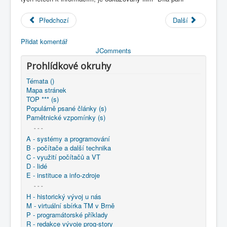
COBOL
Předchozí
Další
O nás
Přidat komentář
Úvod
1507 Informace a totalita
JComments
Prohlídkové okruhy
Témata ()
Mapa stránek
TOP *** (s)
Populárně psané články (s)
Pamětnické vzpomínky (s)
- - -
A - systémy a programování
B - počítače a další technika
C - využití počítačů a VT
D - lidé
E - instituce a info-zdroje
- - -
H - historický vývoj u nás
M - virtuální sbírka TM v Brně
P - programátorské příklady
R - redakce vývoje prog-story