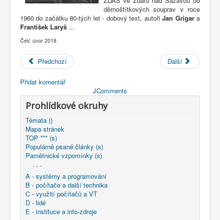
ŽĎAS ve Ždáru nad Sázavou od
COBOL
děrnoštítkových souprav v roce
1960 do začátku 80-tých let - dobový text, autoři
Jan Grigar
a
O nás
František Laryš
...
ČeV, únor 2018
Úvod
1802-25c K historii používání počítačů v podniku ŽĎAS
Předchozí
Další
Přidat komentář
JComments
Prohlídkové okruhy
Témata ()
Mapa stránek
TOP *** (s)
Populárně psané články (s)
Pamětnické vzpomínky (s)
- - -
A - systémy a programování
B - počítače a další technika
C - využití počítačů a VT
D - lidé
E - instituce a info-zdroje