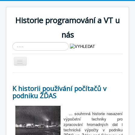
Historie programování a VT u
nás
Vyhledávání...
Přepnout
navigaci
AKTUÁLNÍ NOVINKY
Cíle expozice
K historii používání počítačů v
podniku ŽĎAS
PRŮVODCE EXPOZICÍ
Současnost SW a IT
... souhrnná historie nasazení
KNIHOVNA
výpočetní techniky pro
zpracování hromadných dat i
Historické počítače
technické výpočty v podniku