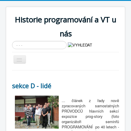
Historie programování a VT u
nás
Vyhledávání...
Přepnout
navigaci
AKTUÁLNÍ NOVINKY
Cíle expozice
sekce D - lidé
PRŮVODCE EXPOZICÍ
... článek z řady nově
Současnost SW a IT
zpracovaných samostatných
PRŮVODCŮ hlavních sekcí
KNIHOVNA
expozice prog-story (foto
organizátoři seminřů
Historické počítače
PROGRAMOVÁNÍ po 40 letech -