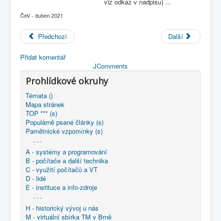
viz odkaz v nadpisu) ...
COBOL
ČeV - duben 2021
O nás
Předchozí
Další
Úvod
2021-04-25 sekce D - lidé
Přidat komentář
JComments
Prohlídkové okruhy
Témata ()
Mapa stránek
TOP *** (s)
Populárně psané články (s)
Pamětnické vzpomínky (s)
- - -
A - systémy a programování
B - počítače a další technika
C - využití počítačů a VT
D - lidé
E - instituce a info-zdroje
- - -
H - historický vývoj u nás
M - virtuální sbírka TM v Brně