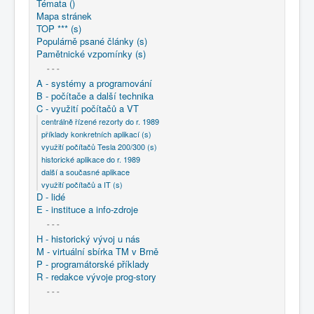
Témata ()
COBOL
Mapa stránek
TOP *** (s)
O nás
Populárně psané články (s)
Pamětnické vzpomínky (s)
Úvod
C - využití počítačů a VT
- - -
historické aplikace do r. 1989
PC aplikace (hist.)
A - systémy a programování
B - počítače a další technika
C - využití počítačů a VT
centrálně řízené rezorty do r. 1989
příklady konkretních aplikací (s)
využití počítačů Tesla 200/300 (s)
historické aplikace do r. 1989
další a současné aplikace
využití počítačů a IT (s)
D - lidé
E - instituce a info-zdroje
- - -
H - historický vývoj u nás
M - virtuální sbírka TM v Brně
P - programátorské příklady
R - redakce vývoje prog-story
- - -