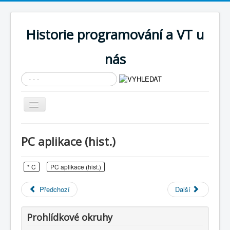
Historie programování a VT u
nás
Vyhledávání...
Přepnout
navigaci
AKTUÁLNÍ NOVINKY
PC aplikace (hist.)
Cíle expozice
PRŮVODCE EXPOZICÍ
* C
PC aplikace (hist.)
Současnost SW a IT
Předchozí
Další
KNIHOVNA
Prohlídkové okruhy
Historické počítače