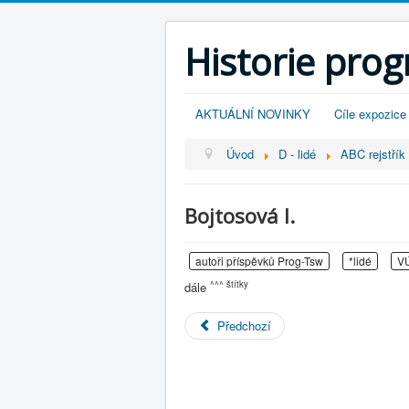
Historie pro
AKTUÁLNÍ NOVINKY
Cíle expozice
Úvod
D - lidé
ABC rejstřík -
Bojtosová I.
autoři příspěvků Prog-Tsw
*lidé
VÚ
^^^ štítky
dále
Předchozí