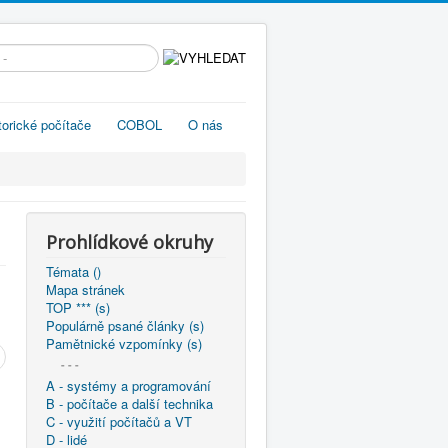
edávání...
torické počítače
COBOL
O nás
Prohlídkové okruhy
Témata ()
Mapa stránek
TOP *** (s)
Populárně psané články (s)
Pamětnické vzpomínky (s)
- - -
A - systémy a programování
B - počítače a další technika
C - využití počítačů a VT
D - lidé