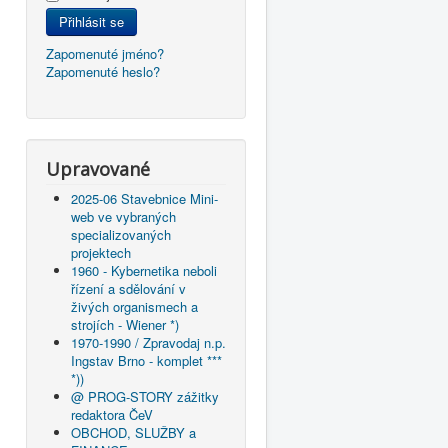
Přihlásit se
Zapomenuté jméno?
Zapomenuté heslo?
Upravované
2025-06 Stavebnice Mini-
web ve vybraných
specializovaných
projektech
1960 - Kybernetika neboli
řízení a sdělování v
živých organismech a
strojích - Wiener *)
1970-1990 / Zpravodaj n.p.
Ingstav Brno - komplet ***
*))
@ PROG-STORY zážitky
redaktora ČeV
OBCHOD, SLUŽBY a