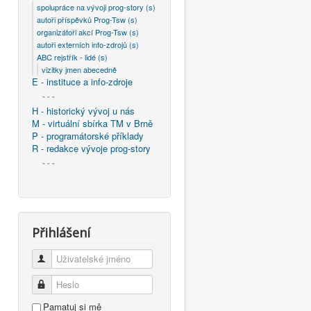
spolupráce na vývoji prog-story (s)
autoři příspěvků Prog-Tsw (s)
organizátoři akcí Prog-Tsw (s)
autoři externích info-zdrojů (s)
ABC rejstřík - lidé (s)
vizitky jmen abecedně
E - instituce a info-zdroje
- - -
H - historický vývoj u nás
M - virtuální sbírka TM v Brně
P - programátorské příklady
R - redakce vývoje prog-story
- - -
Přihlášení
Uživatelské jméno
Heslo
Pamatuj si mě