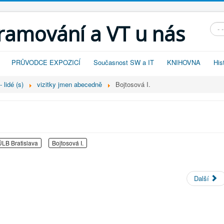
gramování a VT u nás
Vyhl
PRŮVODCE EXPOZICÍ
Současnost SW a IT
KNIHOVNA
His
 lidé (s)
vizitky jmen abecedně
Bojtosová I.
LB Bratislava
Bojtosová I.
Další