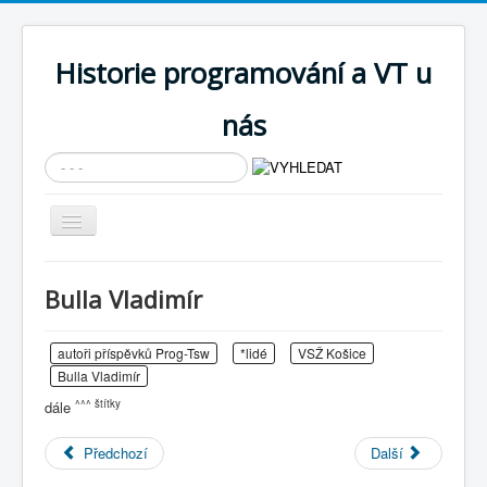
Historie programování a VT u
nás
Vyhledávání...
Přepnout
navigaci
AKTUÁLNÍ NOVINKY
Bulla Vladimír
Cíle expozice
PRŮVODCE EXPOZICÍ
autoři příspěvků Prog-Tsw
*lidé
VSŽ Košice
Bulla Vladimír
Současnost SW a IT
^^^ štítky
dále
KNIHOVNA
Předchozí
Další
Historické počítače