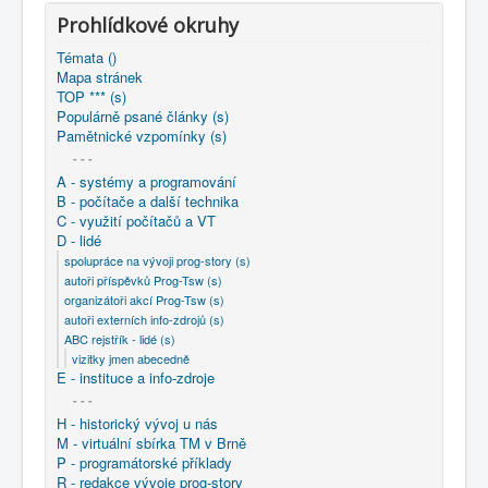
COBOL
Prohlídkové okruhy
O nás
Témata ()
Mapa stránek
Úvod
D - lidé
ABC rejstřík - lidé (s)
TOP *** (s)
vizitky jmen abecedně
Bulla Vladimír
Populárně psané články (s)
Pamětnické vzpomínky (s)
- - -
A - systémy a programování
B - počítače a další technika
C - využití počítačů a VT
D - lidé
spolupráce na vývoji prog-story (s)
autoři příspěvků Prog-Tsw (s)
organizátoři akcí Prog-Tsw (s)
autoři externích info-zdrojů (s)
ABC rejstřík - lidé (s)
vizitky jmen abecedně
E - instituce a info-zdroje
- - -
H - historický vývoj u nás
M - virtuální sbírka TM v Brně
P - programátorské příklady
R - redakce vývoje prog-story