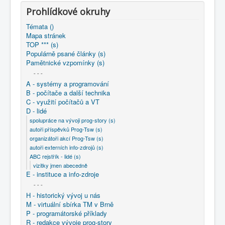
COBOL
Prohlídkové okruhy
O nás
Témata ()
Mapa stránek
Úvod
D - lidé
ABC rejstřík - lidé (s)
TOP *** (s)
vizitky jmen abecedně
Sláma Josef
Populárně psané články (s)
Pamětnické vzpomínky (s)
- - -
A - systémy a programování
B - počítače a další technika
C - využití počítačů a VT
D - lidé
spolupráce na vývoji prog-story (s)
autoři příspěvků Prog-Tsw (s)
organizátoři akcí Prog-Tsw (s)
autoři externích info-zdrojů (s)
ABC rejstřík - lidé (s)
vizitky jmen abecedně
E - instituce a info-zdroje
- - -
H - historický vývoj u nás
M - virtuální sbírka TM v Brně
P - programátorské příklady
R - redakce vývoje prog-story