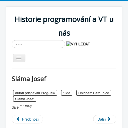
Historie programování a VT u
nás
Vyhledávání...
Přepnout
navigaci
AKTUÁLNÍ NOVINKY
Sláma Josef
Cíle expozice
PRŮVODCE EXPOZICÍ
autoři příspěvků Prog-Tsw
*lidé
Unichem Pardubice
Sláma Josef
Současnost SW a IT
^^^ štítky
dále
KNIHOVNA
Předchozí
Další
Historické počítače