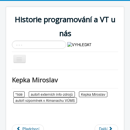
Historie programování a VT u
nás
Vyhledávání...
Přepnout
navigaci
AKTUÁLNÍ NOVINKY
Kepka Miroslav
Cíle expozice
PRŮVODCE EXPOZICÍ
*lidé
autoři externích info-zdrojů
Kepka Miroslav
autoři vzpomínek v Almanachu VÚMS
Současnost SW a IT
KNIHOVNA
Historické počítače
Předchozí
Další