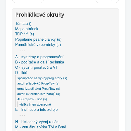
COBOL
O nás
Prohlídkové okruhy
Témata ()
Úvod
D - lidé
ABC rejstřík - lidé (s)
Mapa stránek
vizitky jmen abecedně
Kepka Miroslav
TOP *** (s)
Populárně psané články (s)
Pamětnické vzpomínky (s)
- - -
A - systémy a programování
B - počítače a další technika
C - využití počítačů a VT
D - lidé
spolupráce na vývoji prog-story (s)
autoři příspěvků Prog-Tsw (s)
organizátoři akcí Prog-Tsw (s)
autoři externích info-zdrojů (s)
ABC rejstřík - lidé (s)
vizitky jmen abecedně
E - instituce a info-zdroje
- - -
H - historický vývoj u nás
M - virtuální sbírka TM v Brně