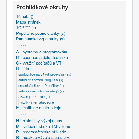
COBOL
Prohlídkové okruhy
O nás
Témata ()
Mapa stránek
Úvod
D - lidé
ABC rejstřík - lidé (s)
TOP *** (s)
vizitky jmen abecedně
Balada Jakub ..
Populárně psané články (s)
Pamětnické vzpomínky (s)
- - -
A - systémy a programování
B - počítače a další technika
C - využití počítačů a VT
D - lidé
spolupráce na vývoji prog-story (s)
autoři příspěvků Prog-Tsw (s)
organizátoři akcí Prog-Tsw (s)
autoři externích info-zdrojů (s)
ABC rejstřík - lidé (s)
vizitky jmen abecedně
E - instituce a info-zdroje
- - -
H - historický vývoj u nás
M - virtuální sbírka TM v Brně
P - programátorské příklady
R - redakce vývoje prog-story