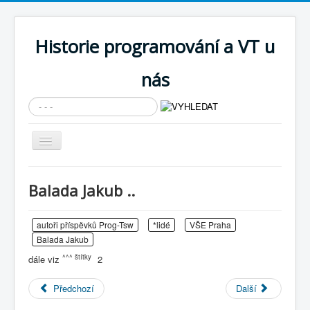
Historie programování a VT u
nás
Vyhledávání...
Přepnout
navigaci
AKTUÁLNÍ NOVINKY
Balada Jakub ..
Cíle expozice
PRŮVODCE EXPOZICÍ
autoři příspěvků Prog-Tsw
*lidé
VŠE Praha
Balada Jakub
Současnost SW a IT
^^^ štítky
dále viz
2
KNIHOVNA
Předchozí
Další
Historické počítače