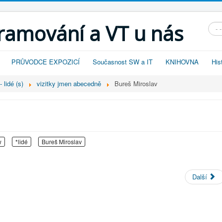
gramování a VT u nás
Vyhl
PRŮVODCE EXPOZICÍ
Současnost SW a IT
KNIHOVNA
His
 lidé (s)
vizitky jmen abecedně
Bureš Miroslav
w
*lidé
Bureš Miroslav
Další