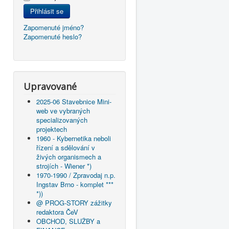
Přihlásit se
Zapomenuté jméno?
Zapomenuté heslo?
Upravované
2025-06 Stavebnice Mini-
web ve vybraných
specializovaných
projektech
1960 - Kybernetika neboli
řízení a sdělování v
živých organismech a
strojích - Wiener *)
1970-1990 / Zpravodaj n.p.
Ingstav Brno - komplet ***
*))
@ PROG-STORY zážitky
redaktora ČeV
OBCHOD, SLUŽBY a