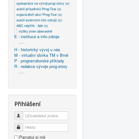
spolupráce na vývoji prog-story (s)
autoři příspěvků Prog-Tsw (s)
organizátoři akcí Prog-Tsw (s)
autoři externích info-zdrojů (s)
ABC rejstřík - lidé (s)
vizitky jmen abecedně
E - instituce a info-zdroje
- - -
H - historický vývoj u nás
M - virtuální sbírka TM v Brně
P - programátorské příklady
R - redakce vývoje prog-story
- - -
Přihlášení
Uživatelské jméno
Heslo
Pamatuj si mě