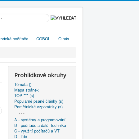
edávání...
torické počítače
COBOL
O nás
Prohlídkové okruhy
Témata ()
Mapa stránek
TOP *** (s)
Populárně psané články (s)
Pamětnické vzpomínky (s)
- - -
A - systémy a programování
B - počítače a další technika
C - využití počítačů a VT
D - lidé