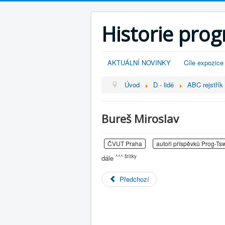
Historie pro
AKTUÁLNÍ NOVINKY
Cíle expozice
Úvod
D - lidé
ABC rejstřík -
Bureš Miroslav
ČVUT Praha
autoři příspěvků Prog-Ts
^^^ štítky
dále
Předchozí