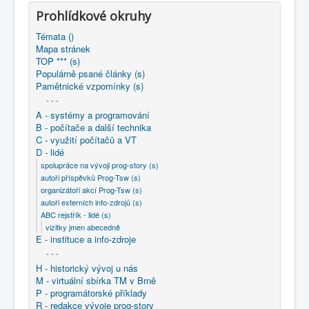
COBOL
Prohlídkové okruhy
O nás
Témata ()
Mapa stránek
Úvod
D - lidé
ABC rejstřík - lidé (s)
TOP *** (s)
vizitky jmen abecedně
Šnorek Miroslav
Populárně psané články (s)
Pamětnické vzpomínky (s)
- - -
A - systémy a programování
B - počítače a další technika
C - využití počítačů a VT
D - lidé
spolupráce na vývoji prog-story (s)
autoři příspěvků Prog-Tsw (s)
organizátoři akcí Prog-Tsw (s)
autoři externích info-zdrojů (s)
ABC rejstřík - lidé (s)
vizitky jmen abecedně
E - instituce a info-zdroje
- - -
H - historický vývoj u nás
M - virtuální sbírka TM v Brně
P - programátorské příklady
R - redakce vývoje prog-story