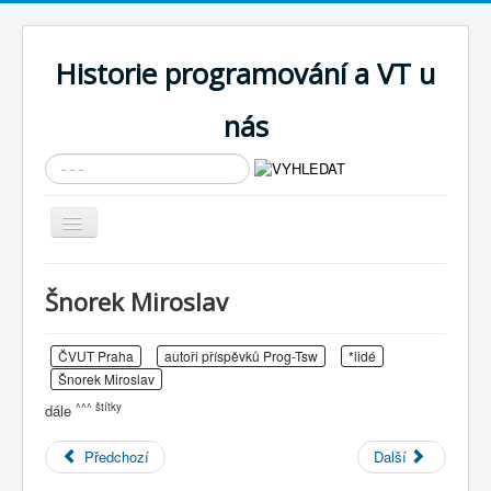
Historie programování a VT u
nás
Vyhledávání...
Přepnout
navigaci
AKTUÁLNÍ NOVINKY
Šnorek Miroslav
Cíle expozice
PRŮVODCE EXPOZICÍ
ČVUT Praha
autoři příspěvků Prog-Tsw
*lidé
Šnorek Miroslav
Současnost SW a IT
^^^ štítky
dále
KNIHOVNA
Předchozí
Další
Historické počítače