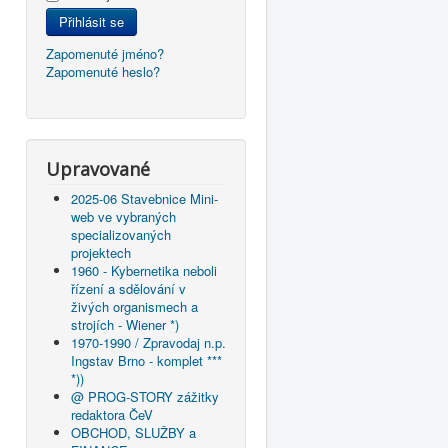
Přihlásit se
Zapomenuté jméno?
Zapomenuté heslo?
Upravované
2025-06 Stavebnice Mini-
web ve vybraných
specializovaných
projektech
1960 - Kybernetika neboli
řízení a sdělování v
živých organismech a
strojích - Wiener *)
1970-1990 / Zpravodaj n.p.
Ingstav Brno - komplet ***
*))
@ PROG-STORY zážitky
redaktora ČeV
OBCHOD, SLUŽBY a