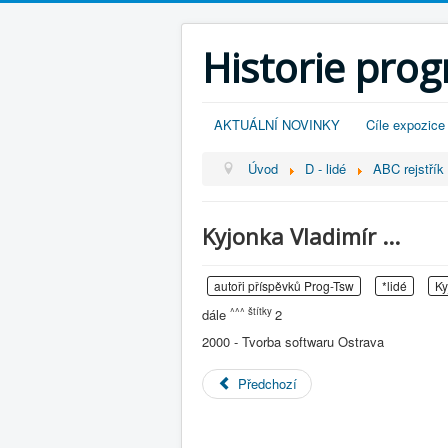
Historie pro
AKTUÁLNÍ NOVINKY
Cíle expozice
Úvod
D - lidé
ABC rejstřík -
Kyjonka Vladimír ...
autoři příspěvků Prog-Tsw
*lidé
Ky
^^^ štítky
dále
2
2000 - Tvorba softwaru Ostrava
Předchozí