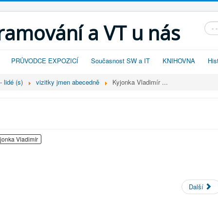
gramování a VT u nás
Vyhl
PRŮVODCE EXPOZICÍ
Současnost SW a IT
KNIHOVNA
His
 lidé (s)
vizitky jmen abecedně
Kyjonka Vladimír ...
jonka Vladimír
Další