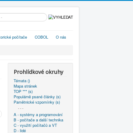
edávání...
torické počítače
COBOL
O nás
Prohlídkové okruhy
Témata ()
Mapa stránek
TOP *** (s)
Populárně psané články (s)
Pamětnické vzpomínky (s)
- - -
A - systémy a programování
B - počítače a další technika
C - využití počítačů a VT
D - lidé