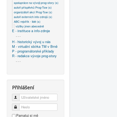
spolupráce na vývoji prog-story (s)
autoři příspěvků Prog-Tsw (s)
organizátoři akcí Prog-Tsw (s)
autoři externích info-zdrojů (s)
ABC rejstřík - lidé (s)
vizitky jmen abecedně
E - instituce a info-zdroje
- - -
H - historický vývoj u nás
M - virtuální sbírka TM v Brně
P - programátorské příklady
R - redakce vývoje prog-story
- - -
Přihlášení
Uživatelské jméno
Heslo
Pamatuj si mě