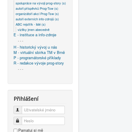
spolupráce na vývoji prog-story (s)
autoři příspěvků Prog-Tsw (s)
organizátoři akcí Prog-Tsw (s)
autoři externích info-zdrojů (s)
ABC rejstřík - lidé (s)
vizitky jmen abecedně
E - instituce a info-zdroje
- - -
H - historický vývoj u nás
M - virtuální sbírka TM v Brně
P - programátorské příklady
R - redakce vývoje prog-story
- - -
Přihlášení
Uživatelské jméno
Heslo
Pamatuj si mě