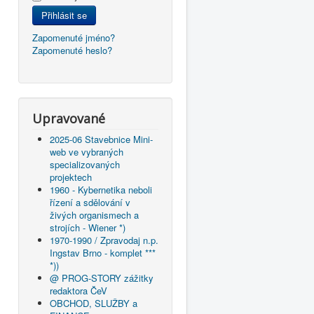
Přihlásit se
Zapomenuté jméno?
Zapomenuté heslo?
Upravované
2025-06 Stavebnice Mini-
web ve vybraných
specializovaných
projektech
1960 - Kybernetika neboli
řízení a sdělování v
živých organismech a
strojích - Wiener *)
1970-1990 / Zpravodaj n.p.
Ingstav Brno - komplet ***
*))
@ PROG-STORY zážitky
redaktora ČeV
OBCHOD, SLUŽBY a