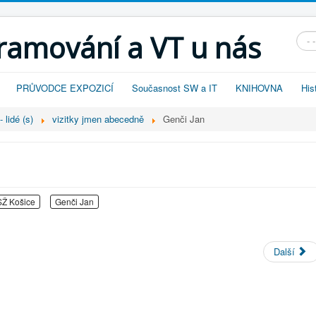
gramování a VT u nás
Vyhl
PRŮVODCE EXPOZICÍ
Současnost SW a IT
KNIHOVNA
His
 lidé (s)
vizitky jmen abecedně
Genči Jan
Ž Košice
Genči Jan
Další