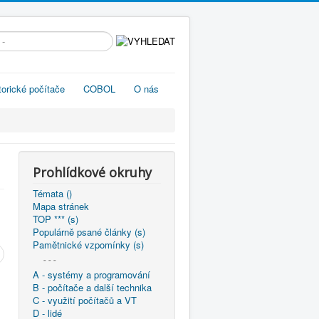
edávání...
torické počítače
COBOL
O nás
Prohlídkové okruhy
Témata ()
Mapa stránek
TOP *** (s)
Populárně psané články (s)
Pamětnické vzpomínky (s)
- - -
A - systémy a programování
B - počítače a další technika
C - využití počítačů a VT
D - lidé