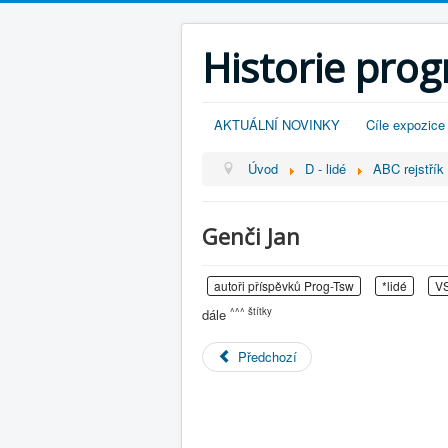
Historie pro
AKTUÁLNÍ NOVINKY
Cíle expozice
Úvod
D - lidé
ABC rejstřík -
Genči Jan
autoři příspěvků Prog-Tsw
*lidé
VS
^^^ štítky
dále
Předchozí