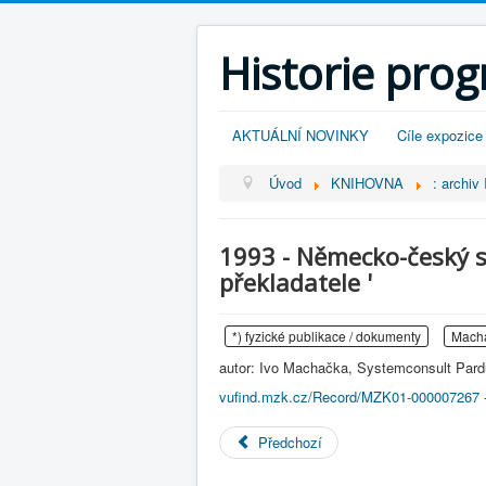
Historie pro
AKTUÁLNÍ NOVINKY
Cíle expozice
Úvod
KNIHOVNA
: archi
1993 - Německo-český sl
překladatele '
*) fyzické publikace / dokumenty
Macha
autor: Ivo Machačka, Systemconsult Pard
vufind.mzk.cz/Record/MZK01-000007267
-
Předchozí