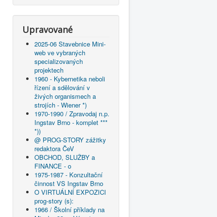
Upravované
2025-06 Stavebnice Mini-
web ve vybraných
specializovaných
projektech
1960 - Kybernetika neboli
řízení a sdělování v
živých organismech a
strojích - Wiener *)
1970-1990 / Zpravodaj n.p.
Ingstav Brno - komplet ***
*))
@ PROG-STORY zážitky
redaktora ČeV
OBCHOD, SLUŽBY a
FINANCE - o
1975-1987 - Konzultační
činnost VS Ingstav Brno
O VIRTUÁLNÍ EXPOZICI
prog-story (s):
1966 / Školní příklady na