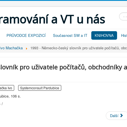
gramování a VT u nás
Vyhl
PRŮVODCE EXPOZICÍ
Současnost SW a IT
KNIHOVNA
His
v Ivo Machačka
1993 - Německo-český slovník pro uživatele počítačů, obch
ovník pro uživatele počítačů, obchodníky 
čka Ivo
Systemconsult Pardubice
ubice, 106 s.
 /
Další