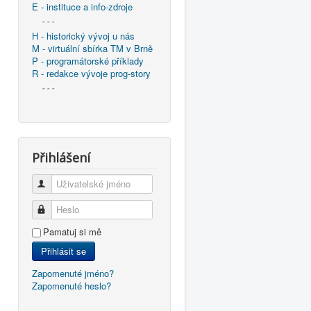
E - instituce a info-zdroje
- - -
H - historický vývoj u nás
M - virtuální sbírka TM v Brně
P - programátorské příklady
R - redakce vývoje prog-story
- - -
Přihlášení
Uživatelské jméno
Heslo
Pamatuj si mě
Přihlásit se
Zapomenuté jméno?
Zapomenuté heslo?