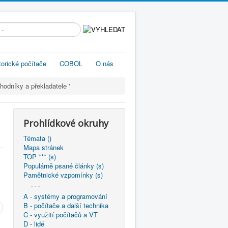
edávání...
torické počítače
COBOL
O nás
odníky a překladatele '
a
Prohlídkové okruhy
Témata ()
Mapa stránek
TOP *** (s)
Populárně psané články (s)
Pamětnické vzpomínky (s)
- - -
A - systémy a programování
B - počítače a další technika
C - využití počítačů a VT
D - lidé