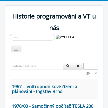
Historie programování a VT u
nás
Vyhledávání...
Přepnout
navigaci
AKTUÁLNÍ NOVINKY
Zadejte část názvu
Cíle expozice
Zobrazit
PRŮVODCE EXPOZICÍ
Současnost SW a IT
1967 ... vnitropodnikové řízení a
plánování - Ingstav Brno
KNIHOVNA
Historické počítače
1970/03 - Samočinný počítač TESLA 200