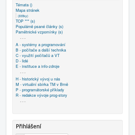
Témata ()
Mapa stránek
(štítky)
TOP *** (s)
Populárně psané články (s)
Pamětnické vzpomínky (s)
- - -
A - systémy a programování
B - počítače a další technika
C - využití počítačů a VT
D - lidé
E - instituce a info-zdroje
- - -
H - historický vývoj u nás
M - virtuální sbírka TM v Brně
P - programátorské příklady
R - redakce vývoje prog-story
- - -
Přihlášení