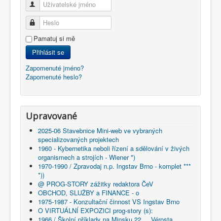
Uživatelské jméno
Heslo
Pamatuj si mě
Přihlásit se
Zapomenuté jméno?
Zapomenuté heslo?
Upravované
2025-06 Stavebnice Mini-web ve vybraných
specializovaných projektech
1960 - Kybernetika neboli řízení a sdělování v živých
organismech a strojích - Wiener *)
1970-1990 / Zpravodaj n.p. Ingstav Brno - komplet ***
*))
@ PROG-STORY zážitky redaktora ČeV
OBCHOD, SLUŽBY a FINANCE - o
1975-1987 - Konzultační činnost VS Ingstav Brno
O VIRTUÁLNÍ EXPOZICI prog-story (s):
1966 / Školní příklady na Minsku 22 ... Vérosta