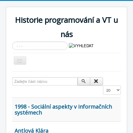
Historie programování a VT u
nás
Vyhledávání...
Přepnout
navigaci
AKTUÁLNÍ NOVINKY
Zadejte část názvu
Cíle expozice
Zobrazit
PRŮVODCE EXPOZICÍ
Současnost SW a IT
1998 - Sociální aspekty v informačních
systémech
KNIHOVNA
Historické počítače
Antlová Klára