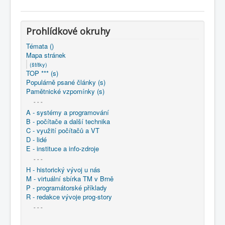
COBOL
O nás
Prohlídkové okruhy
Úvod
Mapa stránek
(štítky)
Témata ()
Mapa stránek
(štítky)
TOP *** (s)
Populárně psané články (s)
Pamětnické vzpomínky (s)
- - -
A - systémy a programování
B - počítače a další technika
C - využití počítačů a VT
D - lidé
E - instituce a info-zdroje
- - -
H - historický vývoj u nás
M - virtuální sbírka TM v Brně
P - programátorské příklady
R - redakce vývoje prog-story
- - -