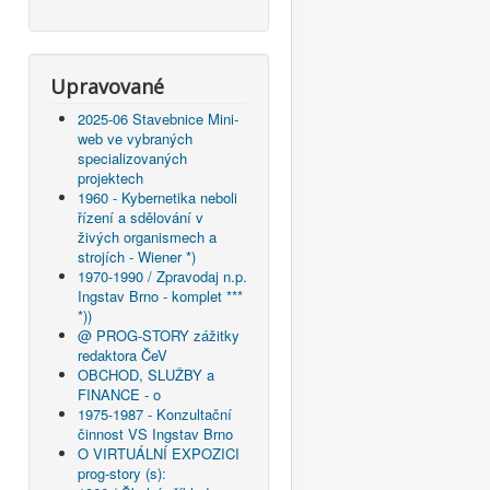
Upravované
2025-06 Stavebnice Mini-
web ve vybraných
specializovaných
projektech
1960 - Kybernetika neboli
řízení a sdělování v
živých organismech a
strojích - Wiener *)
1970-1990 / Zpravodaj n.p.
Ingstav Brno - komplet ***
*))
@ PROG-STORY zážitky
redaktora ČeV
OBCHOD, SLUŽBY a
FINANCE - o
1975-1987 - Konzultační
činnost VS Ingstav Brno
O VIRTUÁLNÍ EXPOZICI
prog-story (s):