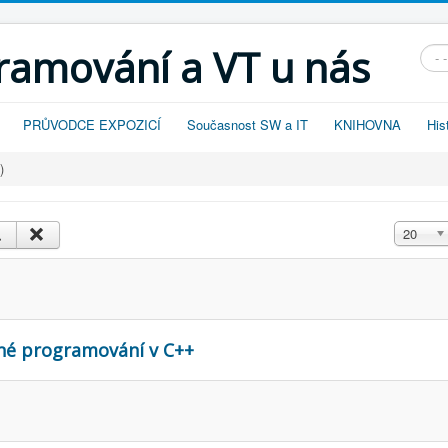
gramování a VT u nás
Vyhl
PRŮVODCE EXPOZICÍ
Současnost SW a IT
KNIHOVNA
His
)
Zobrazit
20
ané programování v C++