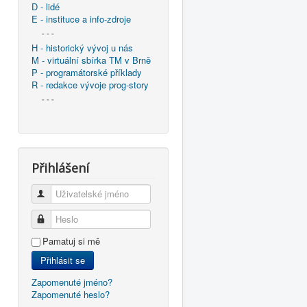
D - lidé
E - instituce a info-zdroje
- - -
H - historický vývoj u nás
M - virtuální sbírka TM v Brně
P - programátorské příklady
R - redakce vývoje prog-story
- - -
Přihlášení
Uživatelské jméno
Heslo
Pamatuj si mě
Přihlásit se
Zapomenuté jméno?
Zapomenuté heslo?