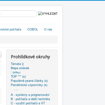
edávání...
torické počítače
COBOL
O nás
Prohlídkové okruhy
Témata ()
Mapa stránek
(štítky)
TOP *** (s)
Populárně psané články (s)
Pamětnické vzpomínky (s)
- - -
A - systémy a programování
B - počítače a další technika
C - využití počítačů a VT