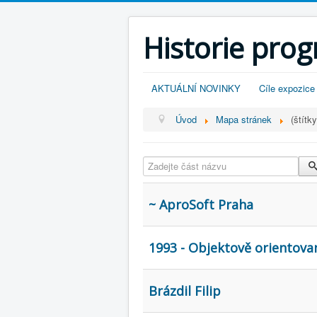
Historie pro
AKTUÁLNÍ NOVINKY
Cíle expozice
Úvod
Mapa stránek
(štítky
Zadejte část názvu
~ AproSoft Praha
1993 - Objektově orientov
Brázdil Filip