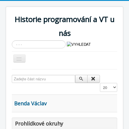
Historie programování a VT u
nás
Vyhledávání...
Přepnout
navigaci
AKTUÁLNÍ NOVINKY
Zadejte část názvu
Cíle expozice
Zobrazit
PRŮVODCE EXPOZICÍ
Současnost SW a IT
Benda Václav
KNIHOVNA
Historické počítače
Prohlídkové okruhy