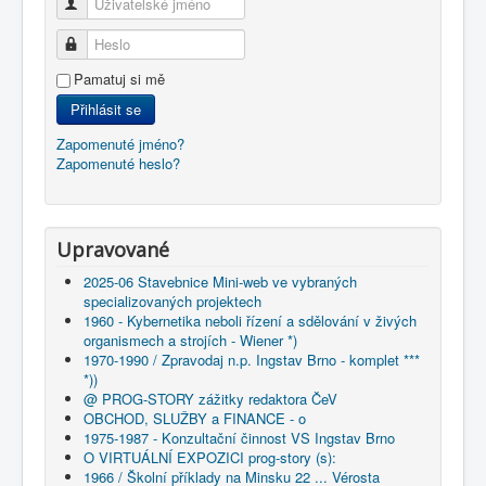
Uživatelské jméno
Heslo
Pamatuj si mě
Přihlásit se
Zapomenuté jméno?
Zapomenuté heslo?
Upravované
2025-06 Stavebnice Mini-web ve vybraných
specializovaných projektech
1960 - Kybernetika neboli řízení a sdělování v živých
organismech a strojích - Wiener *)
1970-1990 / Zpravodaj n.p. Ingstav Brno - komplet ***
*))
@ PROG-STORY zážitky redaktora ČeV
OBCHOD, SLUŽBY a FINANCE - o
1975-1987 - Konzultační činnost VS Ingstav Brno
O VIRTUÁLNÍ EXPOZICI prog-story (s):
1966 / Školní příklady na Minsku 22 ... Vérosta