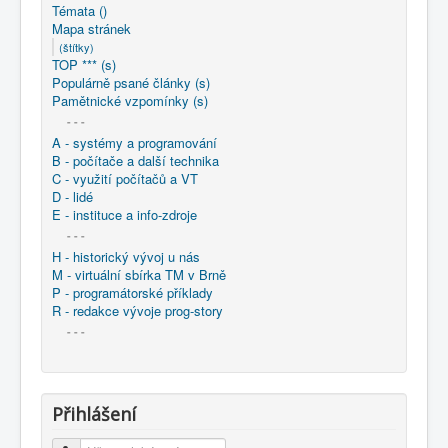
COBOL
Témata ()
Mapa stránek
O nás
(štítky)
TOP *** (s)
Populárně psané články (s)
Úvod
Mapa stránek
(štítky)
Pamětnické vzpomínky (s)
- - -
A - systémy a programování
B - počítače a další technika
C - využití počítačů a VT
D - lidé
E - instituce a info-zdroje
- - -
H - historický vývoj u nás
M - virtuální sbírka TM v Brně
P - programátorské příklady
R - redakce vývoje prog-story
- - -
Přihlášení