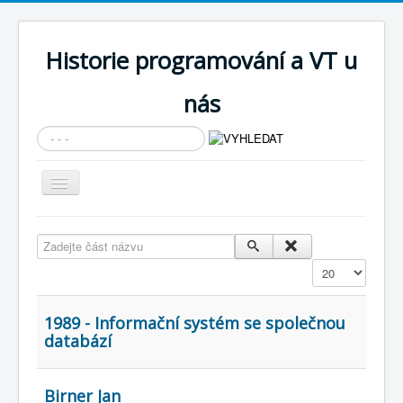
Historie programování a VT u
nás
Vyhledávání...
Přepnout
navigaci
AKTUÁLNÍ NOVINKY
Zadejte část názvu
Cíle expozice
Zobrazit
PRŮVODCE EXPOZICÍ
Současnost SW a IT
1989 - Informační systém se společnou
databází
KNIHOVNA
Historické počítače
Birner Jan