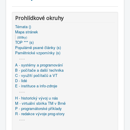
COBOL
O nás
Prohlídkové okruhy
Úvod
Mapa stránek
(štítky)
Témata ()
Mapa stránek
(štítky)
TOP *** (s)
Populárně psané články (s)
Pamětnické vzpomínky (s)
- - -
A - systémy a programování
B - počítače a další technika
C - využití počítačů a VT
D - lidé
E - instituce a info-zdroje
- - -
H - historický vývoj u nás
M - virtuální sbírka TM v Brně
P - programátorské příklady
R - redakce vývoje prog-story
- - -