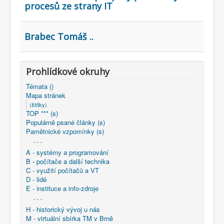
COBOL
procesů ze strany IT
O nás
Brabec Tomáš ..
Úvod
Mapa stránek
(štítky)
Prohlídkové okruhy
Témata ()
Mapa stránek
(štítky)
TOP *** (s)
Populárně psané články (s)
Pamětnické vzpomínky (s)
- - -
A - systémy a programování
B - počítače a další technika
C - využití počítačů a VT
D - lidé
E - instituce a info-zdroje
- - -
H - historický vývoj u nás
M - virtuální sbírka TM v Brně