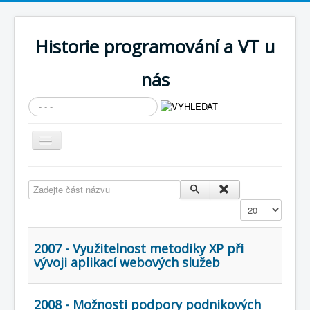
Historie programování a VT u
nás
Vyhledávání...
Přepnout
navigaci
AKTUÁLNÍ NOVINKY
Zadejte část názvu
Cíle expozice
Zobrazit
PRŮVODCE EXPOZICÍ
Současnost SW a IT
2007 - Využitelnost metodiky XP při
vývoji aplikací webových služeb
KNIHOVNA
Historické počítače
2008 - Možnosti podpory podnikových