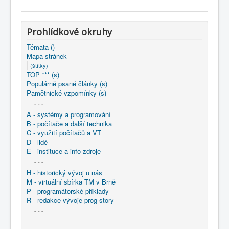
COBOL
O nás
Prohlídkové okruhy
Úvod
Mapa stránek
(štítky)
Témata ()
Mapa stránek
(štítky)
TOP *** (s)
Populárně psané články (s)
Pamětnické vzpomínky (s)
- - -
A - systémy a programování
B - počítače a další technika
C - využití počítačů a VT
D - lidé
E - instituce a info-zdroje
- - -
H - historický vývoj u nás
M - virtuální sbírka TM v Brně
P - programátorské příklady
R - redakce vývoje prog-story
- - -