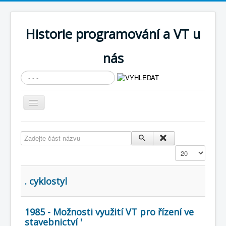
Historie programování a VT u
nás
Vyhledávání...
Přepnout
navigaci
AKTUÁLNÍ NOVINKY
Zadejte část názvu
Cíle expozice
Zobrazit
PRŮVODCE EXPOZICÍ
Současnost SW a IT
. cyklostyl
KNIHOVNA
1985 - Možnosti využití VT pro řízení ve
Historické počítače
stavebnictví '