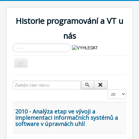
Historie programování a VT u
nás
Vyhledávání...
Přepnout
navigaci
AKTUÁLNÍ NOVINKY
Zadejte část názvu
Cíle expozice
Zobrazit
PRŮVODCE EXPOZICÍ
Současnost SW a IT
2010 - Analýza etap ve vývoji a
implementaci informačních systémů a
KNIHOVNA
software v úpravnách uhlí
Historické počítače