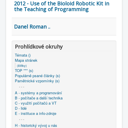
COBOL
2012 - Use of the Bioloid Robotic Kit in
the Teaching of Programming
O nás
Úvod
Mapa stránek
(štítky)
Danel Roman ..
Prohlídkové okruhy
Témata ()
Mapa stránek
(štítky)
TOP *** (s)
Populárně psané články (s)
Pamětnické vzpomínky (s)
- - -
A - systémy a programování
B - počítače a další technika
C - využití počítačů a VT
D - lidé
E - instituce a info-zdroje
- - -
H - historický vývoj u nás