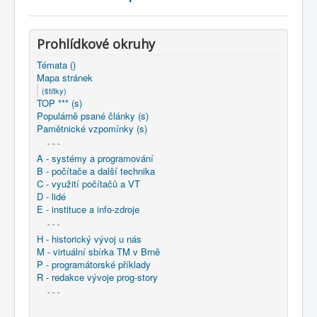
COBOL
O nás
Prohlídkové okruhy
Úvod
Mapa stránek
(štítky)
Témata ()
Mapa stránek
(štítky)
TOP *** (s)
Populárně psané články (s)
Pamětnické vzpomínky (s)
- - -
A - systémy a programování
B - počítače a další technika
C - využití počítačů a VT
D - lidé
E - instituce a info-zdroje
- - -
H - historický vývoj u nás
M - virtuální sbírka TM v Brně
P - programátorské příklady
R - redakce vývoje prog-story
- - -