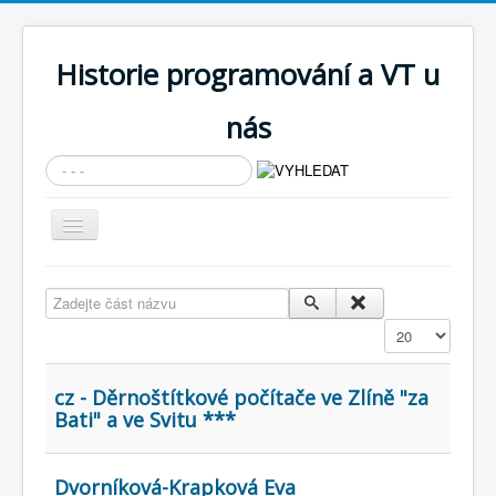
Historie programování a VT u
nás
Vyhledávání...
Přepnout
navigaci
AKTUÁLNÍ NOVINKY
Zadejte část názvu
Cíle expozice
Zobrazit
PRŮVODCE EXPOZICÍ
Současnost SW a IT
cz - Děrnoštítkové počítače ve Zlíně "za
Bati" a ve Svitu ***
KNIHOVNA
Historické počítače
Dvorníková-Krapková Eva