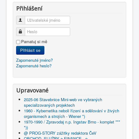
Přihlášení
Uživatelské jméno
Heslo
Pamatuj si mě
Přihlásit se
Zapomenuté jméno?
Zapomenuté heslo?
Upravované
2025-06 Stavebnice Mini-web ve vybraných
specializovaných projektech
1960 - Kybernetika neboli řízení a sdělování v živých
organismech a strojích - Wiener *)
1970-1990 / Zpravodaj n.p. Ingstav Brno - komplet ***
*))
@ PROG-STORY zážitky redaktora ČeV
OBCHOD, SLUŽBY a FINANCE - o