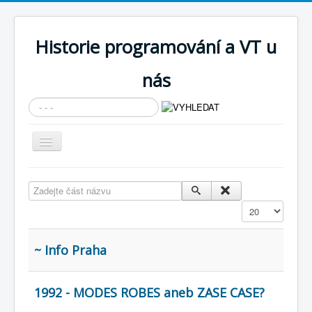
Historie programování a VT u
nás
Vyhledávání...
Přepnout
navigaci
AKTUÁLNÍ NOVINKY
Zadejte část názvu
Cíle expozice
Zobrazit
PRŮVODCE EXPOZICÍ
Současnost SW a IT
~ Info Praha
KNIHOVNA
1992 - MODES ROBES aneb ZASE CASE?
Historické počítače