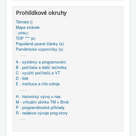
COBOL
Prohlídkové okruhy
O nás
Témata ()
Úvod
Mapa stránek
(štítky)
Mapa stránek
(štítky)
TOP *** (s)
Populárně psané články (s)
Pamětnické vzpomínky (s)
- - -
A - systémy a programování
B - počítače a další technika
C - využití počítačů a VT
D - lidé
E - instituce a info-zdroje
- - -
H - historický vývoj u nás
M - virtuální sbírka TM v Brně
P - programátorské příklady
R - redakce vývoje prog-story
- - -