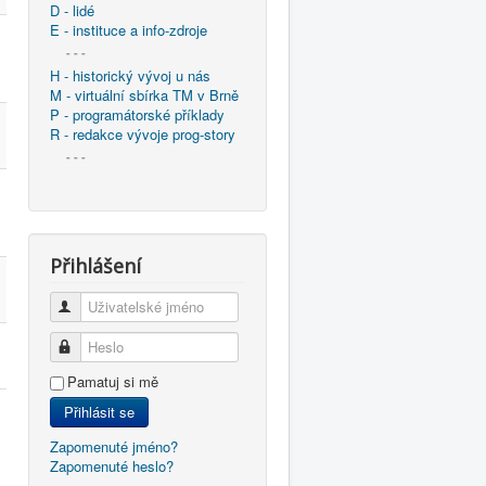
D - lidé
E - instituce a info-zdroje
- - -
H - historický vývoj u nás
M - virtuální sbírka TM v Brně
P - programátorské příklady
R - redakce vývoje prog-story
- - -
Přihlášení
Uživatelské jméno
Heslo
Pamatuj si mě
Přihlásit se
Zapomenuté jméno?
Zapomenuté heslo?