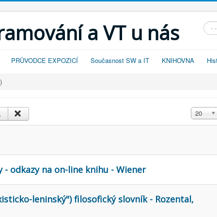
gramování a VT u nás
Vyhl
PRŮVODCE EXPOZICÍ
Současnost SW a IT
KNIHOVNA
His
)
Zobrazit
20
y - odkazy na on-line knihu - Wiener
sticko-leninský") filosofický slovník - Rozental,