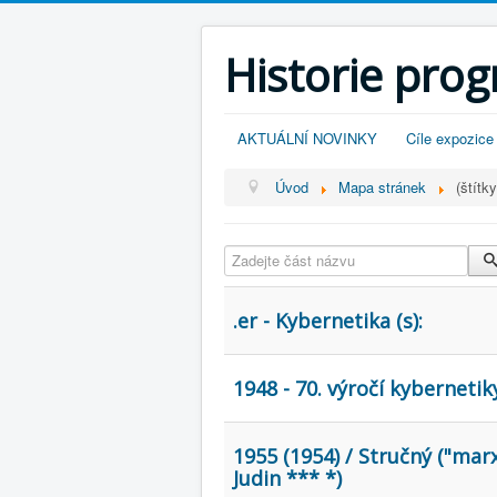
Historie pro
AKTUÁLNÍ NOVINKY
Cíle expozice
Úvod
Mapa stránek
(štítky
Zadejte část názvu
.er - Kybernetika (s):
1948 - 70. výročí kybernetik
1955 (1954) / Stručný ("marxi
Judin *** *)