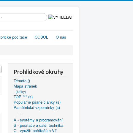
edávání...
torické počítače
COBOL
O nás
Prohlídkové okruhy
Témata ()
Mapa stránek
(štítky)
TOP *** (s)
Populárně psané články (s)
Pamětnické vzpomínky (s)
- - -
A - systémy a programování
B - počítače a další technika
C - využití počítačů a VT