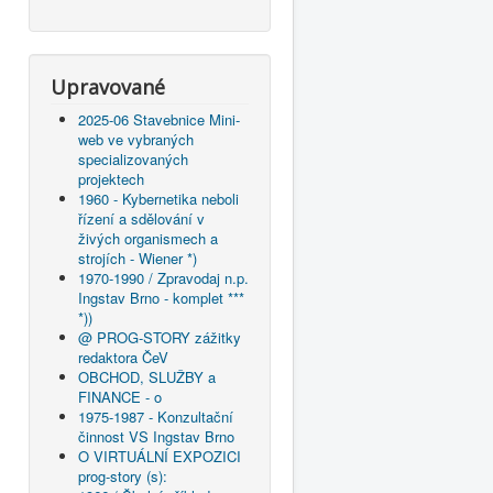
Upravované
2025-06 Stavebnice Mini-
web ve vybraných
specializovaných
projektech
1960 - Kybernetika neboli
řízení a sdělování v
živých organismech a
strojích - Wiener *)
1970-1990 / Zpravodaj n.p.
Ingstav Brno - komplet ***
*))
@ PROG-STORY zážitky
redaktora ČeV
OBCHOD, SLUŽBY a
FINANCE - o
1975-1987 - Konzultační
činnost VS Ingstav Brno
O VIRTUÁLNÍ EXPOZICI
prog-story (s):