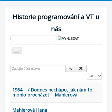
Historie programování a VT u
nás
Vyhledávání...
Přepnout
navigaci
AKTUÁLNÍ NOVINKY
Zadejte část názvu
Cíle expozice
Zobrazit
PRŮVODCE EXPOZICÍ
Současnost SW a IT
1964 ... / Dodnes nechápu, jak nám to
mohlo procházet ... Mahlerová
KNIHOVNA
Historické počítače
Mahlerová Hana