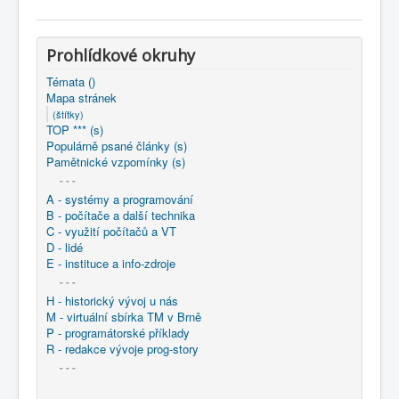
COBOL
O nás
Prohlídkové okruhy
Úvod
Mapa stránek
(štítky)
Témata ()
Mapa stránek
(štítky)
TOP *** (s)
Populárně psané články (s)
Pamětnické vzpomínky (s)
- - -
A - systémy a programování
B - počítače a další technika
C - využití počítačů a VT
D - lidé
E - instituce a info-zdroje
- - -
H - historický vývoj u nás
M - virtuální sbírka TM v Brně
P - programátorské příklady
R - redakce vývoje prog-story
- - -