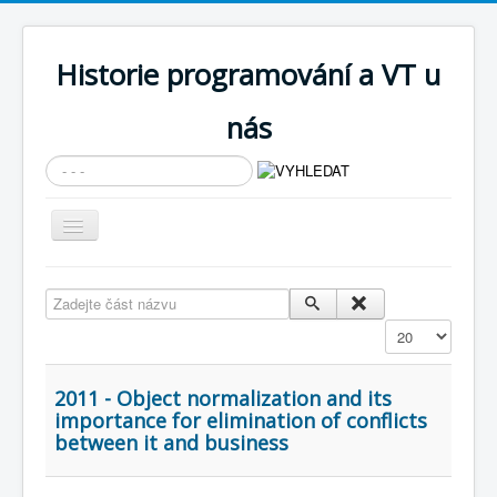
Historie programování a VT u
nás
Vyhledávání...
Přepnout
navigaci
AKTUÁLNÍ NOVINKY
Zadejte část názvu
Cíle expozice
Zobrazit
PRŮVODCE EXPOZICÍ
Současnost SW a IT
2011 - Object normalization and its
importance for elimination of conflicts
KNIHOVNA
between it and business
Historické počítače