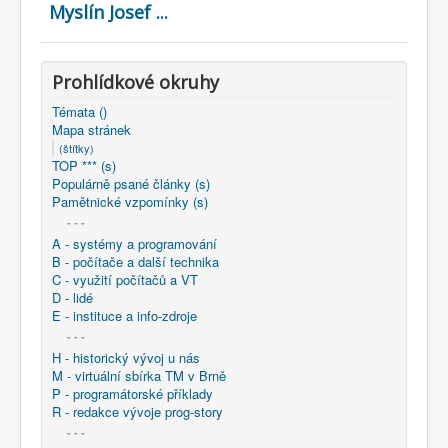
COBOL
Myslín Josef ...
O nás
Prohlídkové okruhy
Úvod
Mapa stránek
(štítky)
Témata ()
Mapa stránek
(štítky)
TOP *** (s)
Populárně psané články (s)
Pamětnické vzpomínky (s)
- - -
A - systémy a programování
B - počítače a další technika
C - využití počítačů a VT
D - lidé
E - instituce a info-zdroje
- - -
H - historický vývoj u nás
M - virtuální sbírka TM v Brně
P - programátorské příklady
R - redakce vývoje prog-story
- - -