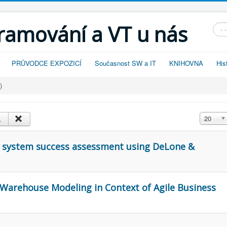
gramování a VT u nás
Vyhl
PRŮVODCE EXPOZICÍ
Současnost SW a IT
KNIHOVNA
His
)
Zobrazit
20
ce system success assessment using DeLone &
 Warehouse Modeling in Context of Agile Business