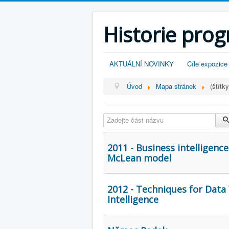
Historie pro
AKTUÁLNÍ NOVINKY
Cíle expozice
Úvod
Mapa stránek
(štítky
Zadejte část názvu
2011 - Business intelligen
McLean model
2012 - Techniques for Data
Intelligence