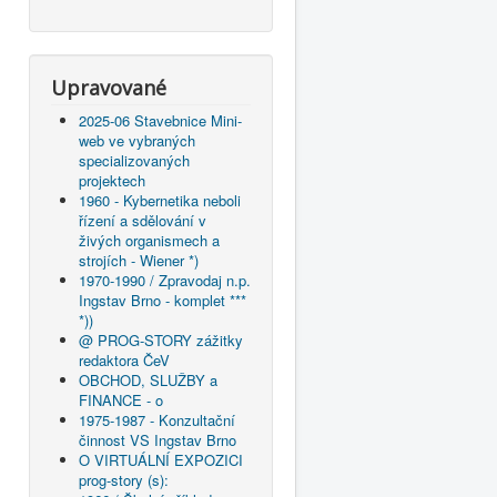
Upravované
2025-06 Stavebnice Mini-
web ve vybraných
specializovaných
projektech
1960 - Kybernetika neboli
řízení a sdělování v
živých organismech a
strojích - Wiener *)
1970-1990 / Zpravodaj n.p.
Ingstav Brno - komplet ***
*))
@ PROG-STORY zážitky
redaktora ČeV
OBCHOD, SLUŽBY a
FINANCE - o
1975-1987 - Konzultační
činnost VS Ingstav Brno
O VIRTUÁLNÍ EXPOZICI
prog-story (s):