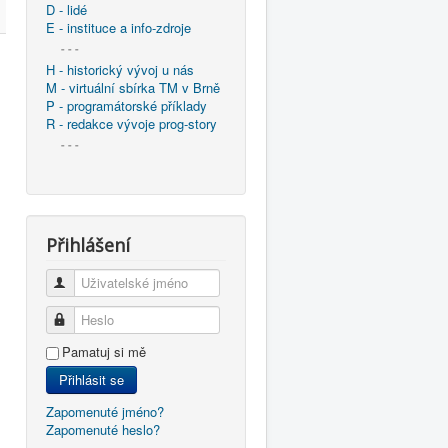
D - lidé
E - instituce a info-zdroje
- - -
H - historický vývoj u nás
M - virtuální sbírka TM v Brně
P - programátorské příklady
R - redakce vývoje prog-story
- - -
Přihlášení
Uživatelské jméno
Heslo
Pamatuj si mě
Přihlásit se
Zapomenuté jméno?
Zapomenuté heslo?