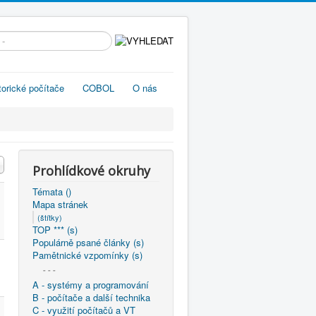
edávání...
torické počítače
COBOL
O nás
Prohlídkové okruhy
Témata ()
Mapa stránek
(štítky)
TOP *** (s)
Populárně psané články (s)
Pamětnické vzpomínky (s)
- - -
A - systémy a programování
B - počítače a další technika
C - využití počítačů a VT