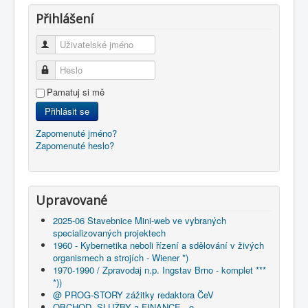
Přihlášení
Uživatelské jméno
Heslo
Pamatuj si mě
Přihlásit se
Zapomenuté jméno?
Zapomenuté heslo?
Upravované
2025-06 Stavebnice Mini-web ve vybraných
specializovaných projektech
1960 - Kybernetika neboli řízení a sdělování v živých
organismech a strojích - Wiener *)
1970-1990 / Zpravodaj n.p. Ingstav Brno - komplet ***
*))
@ PROG-STORY zážitky redaktora ČeV
OBCHOD, SLUŽBY a FINANCE - o