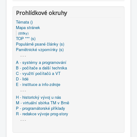
COBOL
Prohlídkové okruhy
O nás
Témata ()
Úvod
Mapa stránek
(štítky)
Mapa stránek
(štítky)
TOP *** (s)
Populárně psané články (s)
Pamětnické vzpomínky (s)
- - -
A - systémy a programování
B - počítače a další technika
C - využití počítačů a VT
D - lidé
E - instituce a info-zdroje
- - -
H - historický vývoj u nás
M - virtuální sbírka TM v Brně
P - programátorské příklady
R - redakce vývoje prog-story
- - -