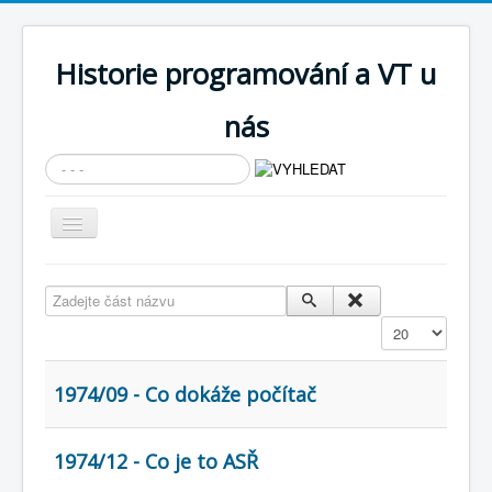
Historie programování a VT u
nás
Vyhledávání...
Přepnout
navigaci
AKTUÁLNÍ NOVINKY
Zadejte část názvu
Cíle expozice
Zobrazit
PRŮVODCE EXPOZICÍ
Současnost SW a IT
1974/09 - Co dokáže počítač
KNIHOVNA
1974/12 - Co je to ASŘ
Historické počítače