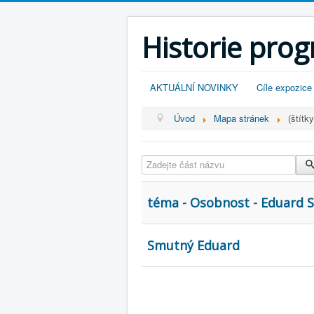
Historie pro
AKTUÁLNÍ NOVINKY
Cíle expozice
Úvod
Mapa stránek
(štítky
Zadejte část názvu
téma - Osobnost - Eduard 
Smutný Eduard