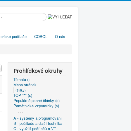
edávání...
torické počítače
COBOL
O nás
Prohlídkové okruhy
Témata ()
Mapa stránek
(štítky)
TOP *** (s)
Populárně psané články (s)
Pamětnické vzpomínky (s)
- - -
A - systémy a programování
B - počítače a další technika
C - využití počítačů a VT