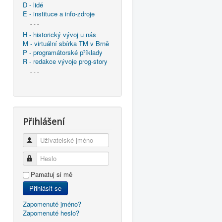
D - lidé
E - instituce a info-zdroje
- - -
H - historický vývoj u nás
M - virtuální sbírka TM v Brně
P - programátorské příklady
R - redakce vývoje prog-story
- - -
Přihlášení
Uživatelské jméno
Heslo
Pamatuj si mě
Přihlásit se
Zapomenuté jméno?
Zapomenuté heslo?