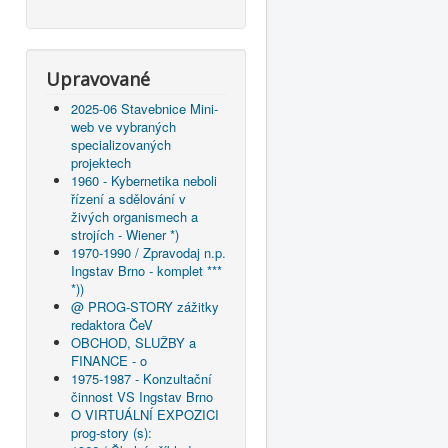
Upravované
2025-06 Stavebnice Mini-
web ve vybraných
specializovaných
projektech
1960 - Kybernetika neboli
řízení a sdělování v
živých organismech a
strojích - Wiener *)
1970-1990 / Zpravodaj n.p.
Ingstav Brno - komplet ***
*))
@ PROG-STORY zážitky
redaktora ČeV
OBCHOD, SLUŽBY a
FINANCE - o
1975-1987 - Konzultační
činnost VS Ingstav Brno
O VIRTUÁLNÍ EXPOZICI
prog-story (s):