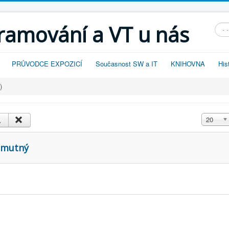
gramování a VT u nás
Vyhl
PRŮVODCE EXPOZICÍ
Současnost SW a IT
KNIHOVNA
His
)
Zobrazit
20
Smutný