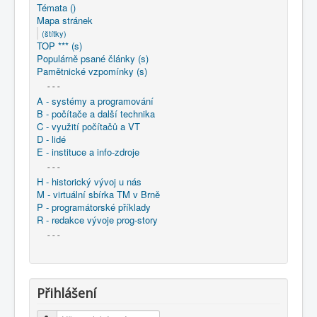
COBOL
Témata ()
Mapa stránek
O nás
(štítky)
TOP *** (s)
Populárně psané články (s)
Úvod
Mapa stránek
(štítky)
Pamětnické vzpomínky (s)
- - -
A - systémy a programování
B - počítače a další technika
C - využití počítačů a VT
D - lidé
E - instituce a info-zdroje
- - -
H - historický vývoj u nás
M - virtuální sbírka TM v Brně
P - programátorské příklady
R - redakce vývoje prog-story
- - -
Přihlášení