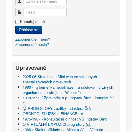
Uživatelské jméno
Heslo
Pamatuj si mě
Přihlásit se
Zapomenuté jméno?
Zapomenuté heslo?
Upravované
2025-06 Stavebnice Mini-web ve vybraných
specializovaných projektech
1960 - Kybernetika neboli řízení a sdělování v živých
organismech a strojích - Wiener *)
1970-1990 / Zpravodaj n.p. Ingstav Brno - komplet ***
*))
@ PROG-STORY zážitky redaktora ČeV
OBCHOD, SLUŽBY a FINANCE - o
1975-1987 - Konzultační činnost VS Ingstav Brno
O VIRTUÁLNÍ EXPOZICI prog-story (s):
1966 / Školní příklady na Minsku 22 ... Vérosta