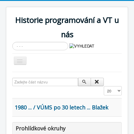
Historie programování a VT u
nás
Vyhledávání...
Přepnout
navigaci
AKTUÁLNÍ NOVINKY
Zadejte část názvu
Cíle expozice
Zobrazit
PRŮVODCE EXPOZICÍ
Současnost SW a IT
1980 ... / VÚMS po 30 letech ... Blažek
KNIHOVNA
Historické počítače
Prohlídkové okruhy