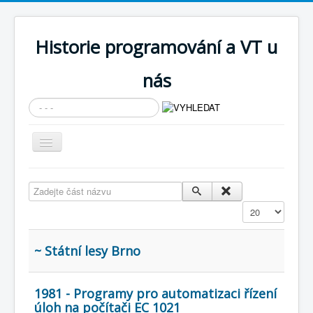
Historie programování a VT u
nás
Vyhledávání...
Přepnout
navigaci
AKTUÁLNÍ NOVINKY
Zadejte část názvu
Cíle expozice
Zobrazit
PRŮVODCE EXPOZICÍ
Současnost SW a IT
~ Státní lesy Brno
KNIHOVNA
1981 - Programy pro automatizaci řízení
Historické počítače
úloh na počítači EC 1021