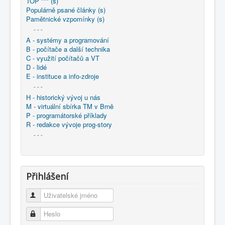
TOP *** (s)
Populárně psané články (s)
Pamětnické vzpomínky (s)
- - -
A - systémy a programování
B - počítače a další technika
C - využití počítačů a VT
D - lidé
E - instituce a info-zdroje
- - -
H - historický vývoj u nás
M - virtuální sbírka TM v Brně
P - programátorské příklady
R - redakce vývoje prog-story
- - -
Přihlášení
Uživatelské jméno
Heslo