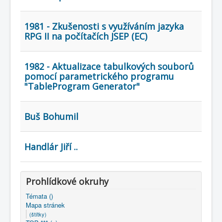
COBOL
O nás
1981 - Zkušenosti s využíváním jazyka
RPG II na počítačích JSEP (EC)
Úvod
Mapa stránek
(štítky)
1982 - Aktualizace tabulkových souborů
pomocí parametrického programu
"TableProgram Generator"
Buš Bohumil
Handlár Jiří ..
Prohlídkové okruhy
Témata ()
Mapa stránek
(štítky)