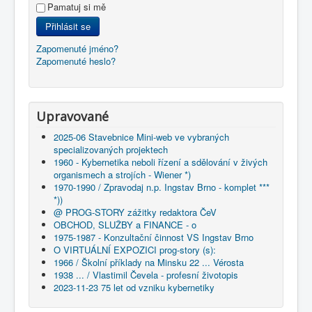
Pamatuj si mě
Přihlásit se
Zapomenuté jméno?
Zapomenuté heslo?
Upravované
2025-06 Stavebnice Mini-web ve vybraných
specializovaných projektech
1960 - Kybernetika neboli řízení a sdělování v živých
organismech a strojích - Wiener *)
1970-1990 / Zpravodaj n.p. Ingstav Brno - komplet ***
*))
@ PROG-STORY zážitky redaktora ČeV
OBCHOD, SLUŽBY a FINANCE - o
1975-1987 - Konzultační činnost VS Ingstav Brno
O VIRTUÁLNÍ EXPOZICI prog-story (s):
1966 / Školní příklady na Minsku 22 ... Vérosta
1938 ... / Vlastimil Čevela - profesní životopis
2023-11-23 75 let od vzniku kybernetiky