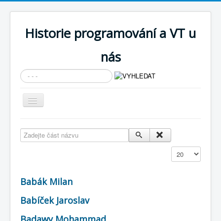
Historie programování a VT u
nás
Vyhledávání...
Přepnout
navigaci
AKTUÁLNÍ NOVINKY
Zadejte část názvu
Cíle expozice
Zobrazit
PRŮVODCE EXPOZICÍ
Současnost SW a IT
Babák Milan
KNIHOVNA
Babíček Jaroslav
Historické počítače
Badawy Mohammad