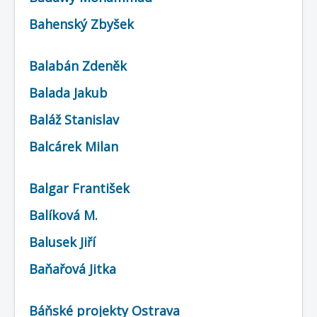
COBOL
Bahenský Zbyšek
O nás
Úvod
Mapa stránek
(štítky)
Balabán Zdeněk
Balada Jakub
Baláž Stanislav
Balcárek Milan
Balgar František
Balíková M.
Balusek Jiří
Baňařová Jitka
Báňské projekty Ostrava