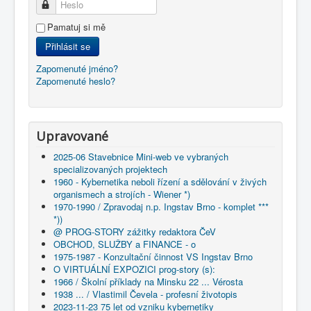
Heslo
Pamatuj si mě
Přihlásit se
Zapomenuté jméno?
Zapomenuté heslo?
Upravované
2025-06 Stavebnice Mini-web ve vybraných
specializovaných projektech
1960 - Kybernetika neboli řízení a sdělování v živých
organismech a strojích - Wiener *)
1970-1990 / Zpravodaj n.p. Ingstav Brno - komplet ***
*))
@ PROG-STORY zážitky redaktora ČeV
OBCHOD, SLUŽBY a FINANCE - o
1975-1987 - Konzultační činnost VS Ingstav Brno
O VIRTUÁLNÍ EXPOZICI prog-story (s):
1966 / Školní příklady na Minsku 22 ... Vérosta
1938 ... / Vlastimil Čevela - profesní životopis
2023-11-23 75 let od vzniku kybernetiky