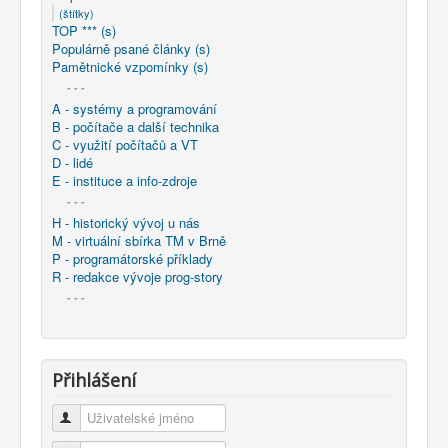
(štítky)
TOP *** (s)
Populárně psané články (s)
Pamětnické vzpomínky (s)
- - -
A - systémy a programování
B - počítače a další technika
C - využití počítačů a VT
D - lidé
E - instituce a info-zdroje
- - -
H - historický vývoj u nás
M - virtuální sbírka TM v Brně
P - programátorské příklady
R - redakce vývoje prog-story
- - -
Přihlášení
Uživatelské jméno