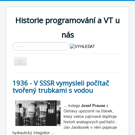
Historie programování a VT u
nás
Vyhledávání...
Přepnout
navigaci
AKTUÁLNÍ NOVINKY
1936 - V SSSR vymysleli počítač
Cíle expozice
tvořený trubkami s vodou
PRŮVODCE EXPOZICÍ
... kolega
Josef Prause
z
Současnost SW a IT
Ostravy upozornil na článek,
který velice zajímavě doplňuje
KNIHOVNA
historii analogových počítačů -
Jan Jandourek v něm popisuje
Historické počítače
hydraulický integrátor ...