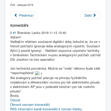
COBOL
ČeV - listopad 2019
O nás
Předchozí
Další
Úvod
Komentáře
2019-11-12 - 1936 - V SSSR vymysleli počítač tvořený
trubkami s vodou
0
#1
Branislav Lacko
2019-11-12 10:40
Vážení!
Vedlejším efektem současné digitální doby bohužel je, že se v
historii počítačů ignoruje doba analogových výpočtů. Současní
Ajtíci ji prostě ignorují. - Naštěstí expozice výpočetní techniky
v brněnském Technickém muzeu analogovými počítači začíná!
Dík Josefovi na tuto specialitu!
Jen technická poznámka: Možná se "voda" někomu bude zdát
"nepochopitelná"
Ale analogový počítač pracuje na principu fyzikálního
modelování a diferencilální rovnice pro tok elektrického proudu
v elektrickém AP jsou v podstatě totožné i pro tok vodního
proudu!
Broňa
Citovat
Obnovit seznam komentářů
RSS informační kanál komentářů k tomuto článku.