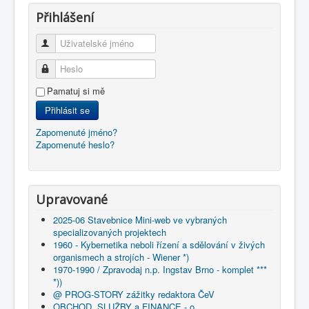
Přihlášení
Uživatelské jméno
Heslo
Pamatuj si mě
Přihlásit se
Zapomenuté jméno?
Zapomenuté heslo?
Upravované
2025-06 Stavebnice Mini-web ve vybraných
specializovaných projektech
1960 - Kybernetika neboli řízení a sdělování v živých
organismech a strojích - Wiener *)
1970-1990 / Zpravodaj n.p. Ingstav Brno - komplet ***
*))
@ PROG-STORY zážitky redaktora ČeV
OBCHOD, SLUŽBY a FINANCE - o