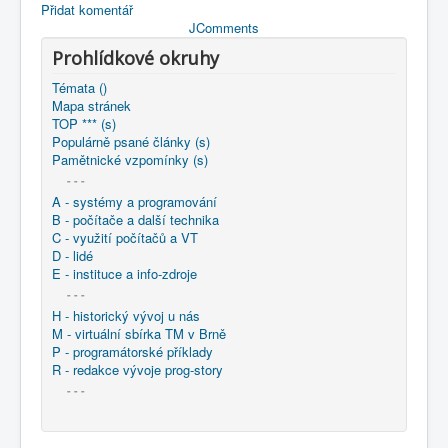
Přidat komentář
JComments
Prohlídkové okruhy
Témata ()
Mapa stránek
TOP *** (s)
Populárně psané články (s)
Pamětnické vzpomínky (s)
- - -
A - systémy a programování
B - počítače a další technika
C - využití počítačů a VT
D - lidé
E - instituce a info-zdroje
- - -
H - historický vývoj u nás
M - virtuální sbírka TM v Brně
P - programátorské příklady
R - redakce vývoje prog-story
- - -