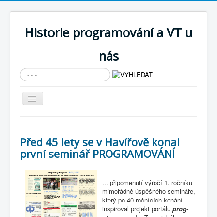
Historie programování a VT u
nás
Vyhledávání...
Přepnout
navigaci
AKTUÁLNÍ NOVINKY
Cíle expozice
Před 45 lety se v Havířově konal
první seminář PROGRAMOVÁNÍ
PRŮVODCE EXPOZICÍ
Současnost SW a IT
... připomenutí výročí 1. ročníku
KNIHOVNA
mimořádně úspěšného semináře,
který po 40 ročnících konání
Historické počítače
inspiroval projekt portálu
prog-