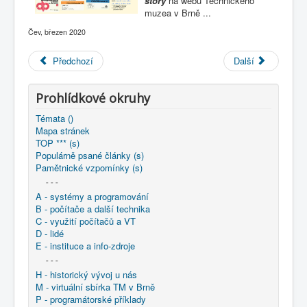
story
na webu Technického
COBOL
muzea v Brně ...
O nás
Čev, březen 2020
Úvod
2020-03-31 ... prog-story magazin č. 5
Předchozí
Další
Prohlídkové okruhy
Témata ()
Mapa stránek
TOP *** (s)
Populárně psané články (s)
Pamětnické vzpomínky (s)
- - -
A - systémy a programování
B - počítače a další technika
C - využití počítačů a VT
D - lidé
E - instituce a info-zdroje
- - -
H - historický vývoj u nás
M - virtuální sbírka TM v Brně
P - programátorské příklady