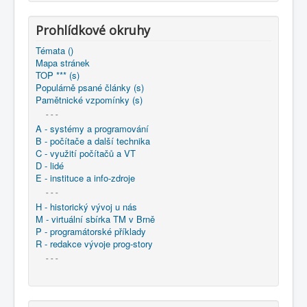
COBOL
Prohlídkové okruhy
O nás
Témata ()
Úvod
Mapa stránek
TOP *** (s)
Populárně psané články (s)
Pamětnické vzpomínky (s)
- - -
A - systémy a programování
B - počítače a další technika
C - využití počítačů a VT
D - lidé
E - instituce a info-zdroje
- - -
H - historický vývoj u nás
M - virtuální sbírka TM v Brně
P - programátorské příklady
R - redakce vývoje prog-story
- - -