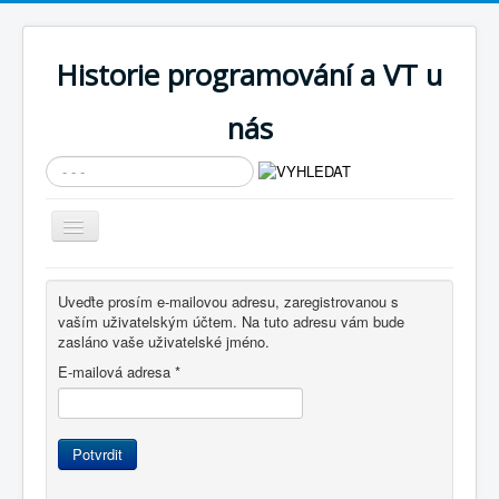
Historie programování a VT u
nás
Vyhledávání...
Přepnout
navigaci
AKTUÁLNÍ NOVINKY
Uveďte prosím e-mailovou adresu, zaregistrovanou s
Cíle expozice
vaším uživatelským účtem. Na tuto adresu vám bude
zasláno vaše uživatelské jméno.
PRŮVODCE EXPOZICÍ
E-mailová adresa
*
Současnost SW a IT
KNIHOVNA
Potvrdit
Historické počítače