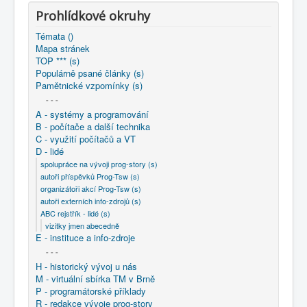
COBOL
Prohlídkové okruhy
O nás
Témata ()
Mapa stránek
Úvod
D - lidé
ABC rejstřík - lidé (s)
TOP *** (s)
vizitky jmen abecedně
Vaculín Zdeněk
Populárně psané články (s)
Pamětnické vzpomínky (s)
- - -
A - systémy a programování
B - počítače a další technika
C - využití počítačů a VT
D - lidé
spolupráce na vývoji prog-story (s)
autoři příspěvků Prog-Tsw (s)
organizátoři akcí Prog-Tsw (s)
autoři externích info-zdrojů (s)
ABC rejstřík - lidé (s)
vizitky jmen abecedně
E - instituce a info-zdroje
- - -
H - historický vývoj u nás
M - virtuální sbírka TM v Brně
P - programátorské příklady
R - redakce vývoje prog-story