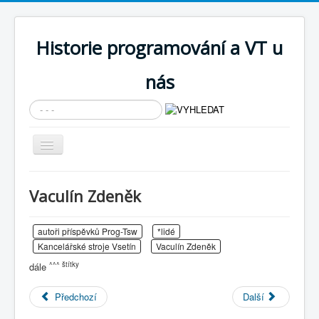
Historie programování a VT u
nás
Vyhledávání...
Přepnout
navigaci
AKTUÁLNÍ NOVINKY
Vaculín Zdeněk
Cíle expozice
PRŮVODCE EXPOZICÍ
autoři příspěvků Prog-Tsw
*lidé
Kancelářské stroje Vsetín
Vaculín Zdeněk
Současnost SW a IT
^^^ štítky
dále
KNIHOVNA
Předchozí
Další
Historické počítače