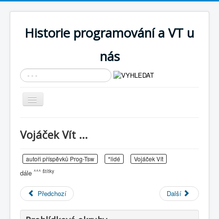
Historie programování a VT u
nás
Vyhledávání...
Přepnout
navigaci
AKTUÁLNÍ NOVINKY
Vojáček Vít ...
Cíle expozice
PRŮVODCE EXPOZICÍ
autoři příspěvků Prog-Tsw
*lidé
Vojáček Vít
^^^ štítky
dále
Současnost SW a IT
KNIHOVNA
Předchozí
Další
Historické počítače