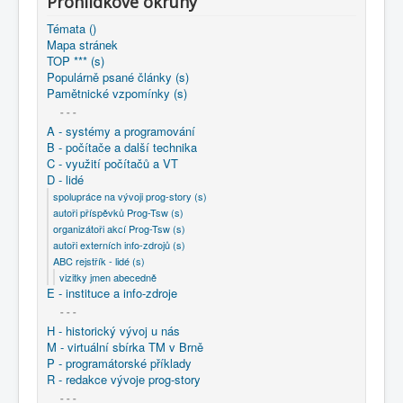
Prohlídkové okruhy
COBOL
Témata ()
O nás
Mapa stránek
TOP *** (s)
Populárně psané články (s)
Úvod
D - lidé
ABC rejstřík - lidé (s)
Pamětnické vzpomínky (s)
vizitky jmen abecedně
Vojáček Vít ...
- - -
A - systémy a programování
B - počítače a další technika
C - využití počítačů a VT
D - lidé
spolupráce na vývoji prog-story (s)
autoři příspěvků Prog-Tsw (s)
organizátoři akcí Prog-Tsw (s)
autoři externích info-zdrojů (s)
ABC rejstřík - lidé (s)
vizitky jmen abecedně
E - instituce a info-zdroje
- - -
H - historický vývoj u nás
M - virtuální sbírka TM v Brně
P - programátorské příklady
R - redakce vývoje prog-story
- - -