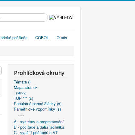
edávání...
torické počítače
COBOL
O nás
Prohlídkové okruhy
Témata ()
Mapa stránek
(štítky)
TOP *** (s)
Populárně psané články (s)
Pamětnické vzpomínky (s)
- - -
A - systémy a programování
B - počítače a další technika
C - využití počítačů a VT