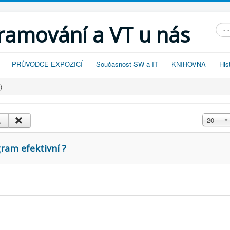
gramování a VT u nás
Vyhl
PRŮVODCE EXPOZICÍ
Současnost SW a IT
KNIHOVNA
His
)
Zobrazit
20
ram efektivní ?