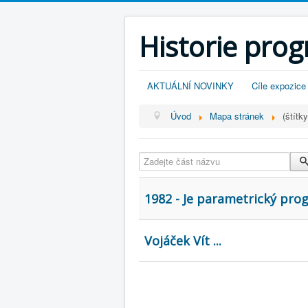
Historie pro
AKTUÁLNÍ NOVINKY
Cíle expozice
Úvod
Mapa stránek
(štítky
Zadejte část názvu
1982 - Je parametrický prog
Vojáček Vít ...