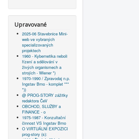
Upravované
2025-06 Stavebnice Mini-
web ve vybraných
specializovaných
projektech
1960 - Kybernetika neboli
řízení a sdělování v
živých organismech a
strojích - Wiener *)
1970-1990 / Zpravodaj n.p.
Ingstav Brno - komplet ***
*))
@ PROG-STORY zážitky
redaktora ČeV
OBCHOD, SLUŽBY a
FINANCE - o
1975-1987 - Konzultační
činnost VS Ingstav Brno
O VIRTUÁLNÍ EXPOZICI
prog-story (s):