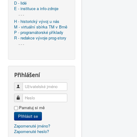
D - lidé
E - instituce a info-zdroje
- - -
H - historický vývoj u nás
M - virtuální sbírka TM v Brně
P - programátorské příklady
R - redakce vývoje prog-story
- - -
Přihlášení
Uživatelské jméno
Heslo
Pamatuj si mě
Přihlásit se
Zapomenuté jméno?
Zapomenuté heslo?