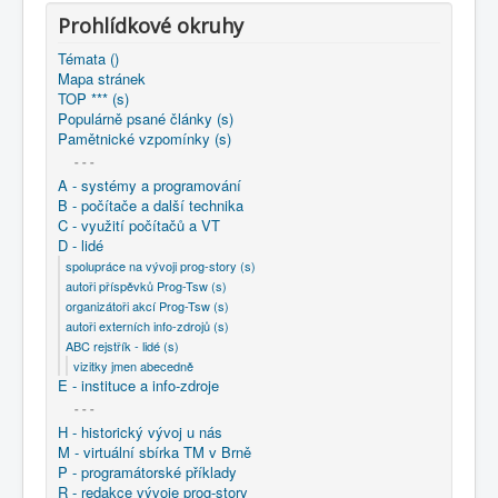
COBOL
Prohlídkové okruhy
O nás
Témata ()
Mapa stránek
Úvod
D - lidé
ABC rejstřík - lidé (s)
TOP *** (s)
vizitky jmen abecedně
Horyna Jaroslav ..
Populárně psané články (s)
Pamětnické vzpomínky (s)
- - -
A - systémy a programování
B - počítače a další technika
C - využití počítačů a VT
D - lidé
spolupráce na vývoji prog-story (s)
autoři příspěvků Prog-Tsw (s)
organizátoři akcí Prog-Tsw (s)
autoři externích info-zdrojů (s)
ABC rejstřík - lidé (s)
vizitky jmen abecedně
E - instituce a info-zdroje
- - -
H - historický vývoj u nás
M - virtuální sbírka TM v Brně
P - programátorské příklady
R - redakce vývoje prog-story