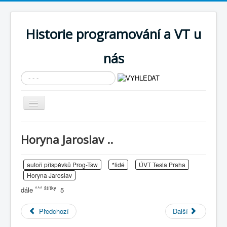
Historie programování a VT u
nás
Vyhledávání...
Přepnout
navigaci
AKTUÁLNÍ NOVINKY
Horyna Jaroslav ..
Cíle expozice
PRŮVODCE EXPOZICÍ
autoři příspěvků Prog-Tsw
*lidé
ÚVT Tesla Praha
Horyna Jaroslav
Současnost SW a IT
^^^ štítky
dále
5
KNIHOVNA
Předchozí
Další
Historické počítače