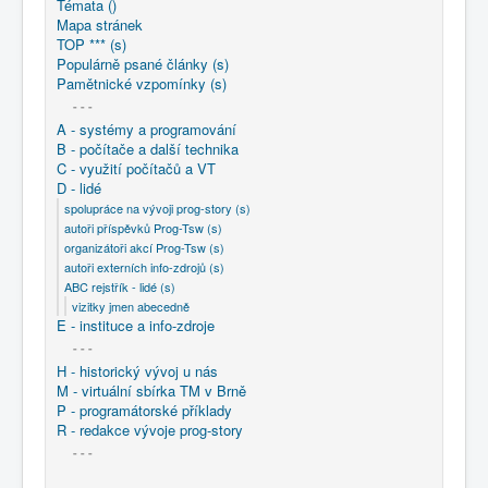
Témata ()
COBOL
Mapa stránek
TOP *** (s)
O nás
Populárně psané články (s)
Pamětnické vzpomínky (s)
Úvod
D - lidé
ABC rejstřík - lidé (s)
- - -
vizitky jmen abecedně
Bína Bohumil
A - systémy a programování
B - počítače a další technika
C - využití počítačů a VT
D - lidé
spolupráce na vývoji prog-story (s)
autoři příspěvků Prog-Tsw (s)
organizátoři akcí Prog-Tsw (s)
autoři externích info-zdrojů (s)
ABC rejstřík - lidé (s)
vizitky jmen abecedně
E - instituce a info-zdroje
- - -
H - historický vývoj u nás
M - virtuální sbírka TM v Brně
P - programátorské příklady
R - redakce vývoje prog-story
- - -