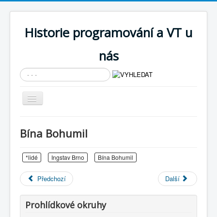
Historie programování a VT u
nás
Vyhledávání...
Přepnout
navigaci
AKTUÁLNÍ NOVINKY
Bína Bohumil
Cíle expozice
PRŮVODCE EXPOZICÍ
*lidé
Ingstav Brno
Bína Bohumil
Současnost SW a IT
Předchozí
Další
KNIHOVNA
Prohlídkové okruhy
Historické počítače