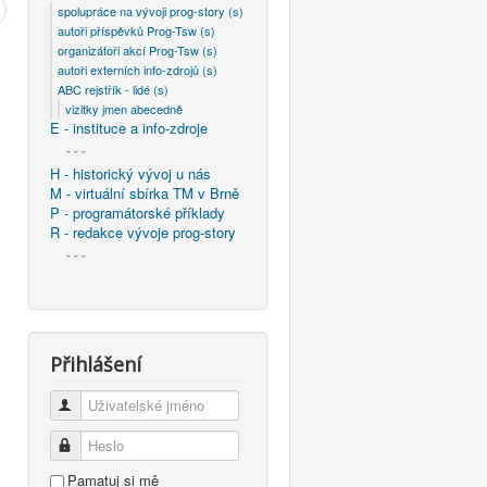
spolupráce na vývoji prog-story (s)
autoři příspěvků Prog-Tsw (s)
organizátoři akcí Prog-Tsw (s)
autoři externích info-zdrojů (s)
ABC rejstřík - lidé (s)
vizitky jmen abecedně
E - instituce a info-zdroje
- - -
H - historický vývoj u nás
M - virtuální sbírka TM v Brně
P - programátorské příklady
R - redakce vývoje prog-story
- - -
Přihlášení
Uživatelské jméno
Heslo
Pamatuj si mě