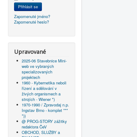
Přihlásit se
Zapomenuté jméno?
Zapomenuté heslo?
Upravované
2025-06 Stavebnice Mini-
web ve vybraných
specializovaných
projektech
1960 - Kybernetika neboli
řízení a sdělování v
živých organismech a
strojích - Wiener *)
1970-1990 / Zpravodaj n.p.
Ingstav Brno - komplet ***
*))
@ PROG-STORY zážitky
redaktora ČeV
OBCHOD, SLUŽBY a