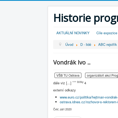
Historie pro
AKTUÁLNÍ NOVINKY
Cíle expozice
Úvod
D - lidé
ABC rejstřík -
Vondrák Ivo ..
VŠB TU Ostrava
organizátoři akcí Pro
^^^ štítky
dále viz [...]
4
externí odkazy
www.euro.cz/politika/hejtman-vondrak-j
ostrava.idnes.cz/rozhovor-s-rektorem
ČeV, září 2020