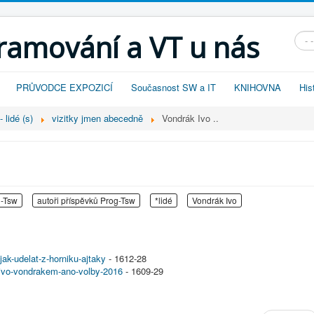
gramování a VT u nás
Vyhl
PRŮVODCE EXPOZICÍ
Současnost SW a IT
KNIHOVNA
His
 lidé (s)
vizitky jmen abecedně
Vondrák Ivo ..
g-Tsw
autoři příspěvků Prog-Tsw
*lidé
Vondrák Ivo
ak-udelat-z-horniku-ajtaky
- 1612-28
-ivo-vondrakem-ano-volby-2016
- 1609-29