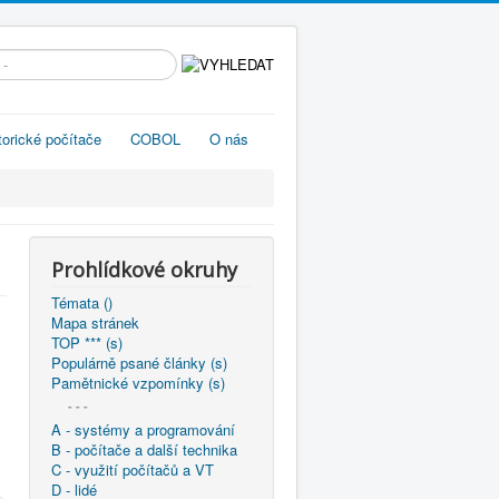
edávání...
torické počítače
COBOL
O nás
Prohlídkové okruhy
Témata ()
Mapa stránek
TOP *** (s)
Populárně psané články (s)
Pamětnické vzpomínky (s)
- - -
A - systémy a programování
B - počítače a další technika
C - využití počítačů a VT
D - lidé