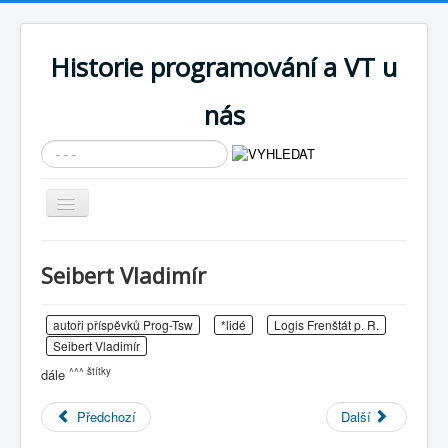
Historie programování a VT u
nás
Vyhledávání...
Přepnout
navigaci
AKTUÁLNÍ NOVINKY
Seibert Vladimír
Cíle expozice
PRŮVODCE EXPOZICÍ
autoři příspěvků Prog-Tsw
*lidé
Logis Frenštát p. R.
Seibert Vladimír
Současnost SW a IT
^^^ štítky
dále
KNIHOVNA
Předchozí
Další
Historické počítače