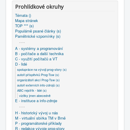
COBOL
Prohlídkové okruhy
O nás
Témata ()
Mapa stránek
Úvod
D - lidé
ABC rejstřík - lidé (s)
TOP *** (s)
vizitky jmen abecedně
Seibert Vladimír
Populárně psané články (s)
Pamětnické vzpomínky (s)
- - -
A - systémy a programování
B - počítače a další technika
C - využití počítačů a VT
D - lidé
spolupráce na vývoji prog-story (s)
autoři příspěvků Prog-Tsw (s)
organizátoři akcí Prog-Tsw (s)
autoři externích info-zdrojů (s)
ABC rejstřík - lidé (s)
vizitky jmen abecedně
E - instituce a info-zdroje
- - -
H - historický vývoj u nás
M - virtuální sbírka TM v Brně
P - programátorské příklady
R - redakce vývoje prog-story