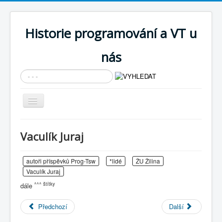
Historie programování a VT u
nás
Vyhledávání...
Přepnout
navigaci
AKTUÁLNÍ NOVINKY
Vaculík Juraj
Cíle expozice
PRŮVODCE EXPOZICÍ
autoři příspěvků Prog-Tsw
*lidé
ŽU Žilina
Vaculík Juraj
Současnost SW a IT
^^^ štítky
dále
KNIHOVNA
Předchozí
Další
Historické počítače