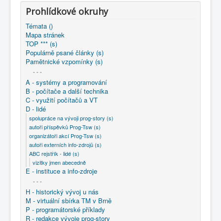
COBOL
Prohlídkové okruhy
O nás
Témata ()
Mapa stránek
Úvod
D - lidé
ABC rejstřík - lidé (s)
TOP *** (s)
vizitky jmen abecedně
Vaculík Juraj
Populárně psané články (s)
Pamětnické vzpomínky (s)
- - -
A - systémy a programování
B - počítače a další technika
C - využití počítačů a VT
D - lidé
spolupráce na vývoji prog-story (s)
autoři příspěvků Prog-Tsw (s)
organizátoři akcí Prog-Tsw (s)
autoři externích info-zdrojů (s)
ABC rejstřík - lidé (s)
vizitky jmen abecedně
E - instituce a info-zdroje
- - -
H - historický vývoj u nás
M - virtuální sbírka TM v Brně
P - programátorské příklady
R - redakce vývoje prog-story