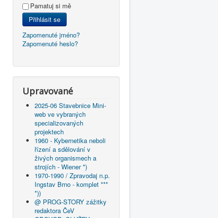
Pamatuj si mě
Přihlásit se
Zapomenuté jméno?
Zapomenuté heslo?
Upravované
2025-06 Stavebnice Mini-
web ve vybraných
specializovaných
projektech
1960 - Kybernetika neboli
řízení a sdělování v
živých organismech a
strojích - Wiener *)
1970-1990 / Zpravodaj n.p.
Ingstav Brno - komplet ***
*))
@ PROG-STORY zážitky
redaktora ČeV