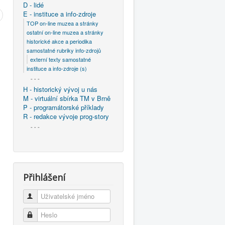
D - lidé
E - instituce a info-zdroje
TOP on-line muzea a stránky
ostatní on-line muzea a stránky
historické akce a periodika
samostatné rubriky info-zdrojů
externí texty samostatné
instituce a info-zdroje (s)
- - -
H - historický vývoj u nás
M - virtuální sbírka TM v Brně
P - programátorské příklady
R - redakce vývoje prog-story
- - -
Přihlášení
Uživatelské jméno
Heslo