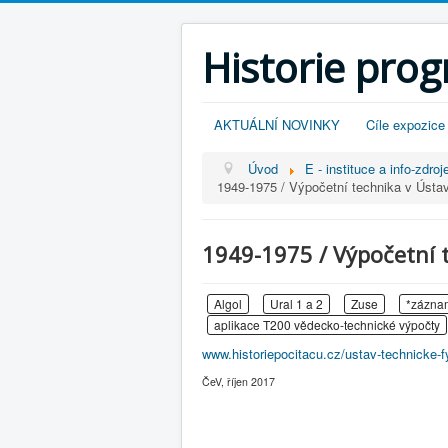
Historie pro
AKTUÁLNÍ NOVINKY
Cíle expozice
Úvod
E - instituce a info-zdroj
1949-1975 / Výpočetní technika v Ústa
1949-1975 / Výpočetní 
Algol
Ural 1 a 2
Zuse
*zázna
aplikace T200 vědecko-technické výpočty
www.historiepocitacu.cz/ustav-technicke-f
ČeV, říjen 2017