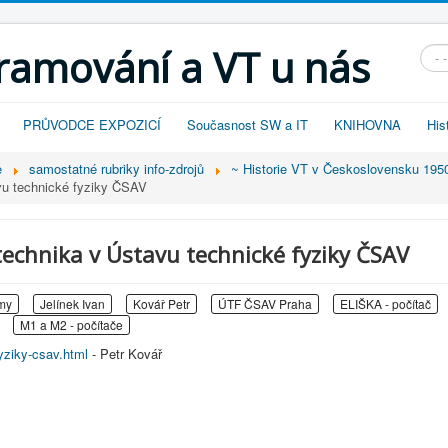
gramování a VT u nás
Vyhl
PRŮVODCE EXPOZICÍ
Současnost SW a IT
KNIHOVNA
His
e
samostatné rubriky info-zdrojů
~ Historie VT v Československu 195
vu technické fyziky ČSAV
technika v Ústavu technické fyziky ČSAV
my
Jelínek Ivan
Kovář Petr
ÚTF ČSAV Praha
ELIŠKA - počítač
M1 a M2 - počítače
yziky-csav.html
- Petr Kovář