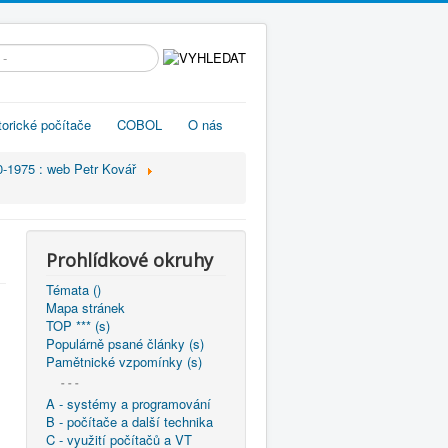
edávání...
torické počítače
COBOL
O nás
0-1975 : web Petr Kovář
Prohlídkové okruhy
Témata ()
Mapa stránek
TOP *** (s)
Populárně psané články (s)
Pamětnické vzpomínky (s)
- - -
A - systémy a programování
B - počítače a další technika
C - využití počítačů a VT