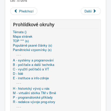
Čev - 07/2016
COBOL
O nás
Předchozí
Další
Úvod
KNIHOVNA
Prohlídkové okruhy
: archiv ČeV - výstřižky a publikace
1994 - Správa souboru Platby odběratelů - příklad COBOL
Témata ()
'
Mapa stránek
TOP *** (s)
Populárně psané články (s)
Pamětnické vzpomínky (s)
- - -
A - systémy a programování
B - počítače a další technika
C - využití počítačů a VT
D - lidé
E - instituce a info-zdroje
- - -
H - historický vývoj u nás
M - virtuální sbírka TM v Brně
P - programátorské příklady
R - redakce vývoje prog-story
- - -