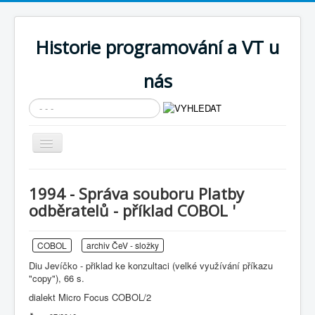
Historie programování a VT u
nás
Vyhledávání...
Přepnout
navigaci
AKTUÁLNÍ NOVINKY
1994 - Správa souboru Platby
Cíle expozice
odběratelů - příklad COBOL '
PRŮVODCE EXPOZICÍ
COBOL
archiv ČeV - složky
Současnost SW a IT
Diu Jevíčko - přiklad ke konzultaci (velké využívání příkazu
KNIHOVNA
"copy"), 66 s.
dialekt Micro Focus COBOL/2
Historické počítače