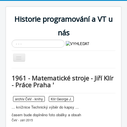
Historie programování a VT u
nás
Vyhledávání...
Přepnout
navigaci
AKTUÁLNÍ NOVINKY
1961 - Matematické stroje - Jiří Klír
Cíle expozice
- Práce Praha '
PRŮVODCE EXPOZICÍ
archiv ČeV - knihy
Klir George J.
Současnost SW a IT
... knížnice Technický výběr do kapsy ...
KNIHOVNA
časem bude doplněno foto obálky a obsah
Historické počítače
ČeV - září 2015