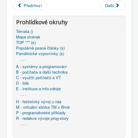
COBOL
Předchozí
Další
O nás
Prohlídkové okruhy
Úvod
KNIHOVNA
Témata ()
: archiv ČeV - výstřižky a publikace
Mapa stránek
1961 - Matematické stroje - Jiří Klír - Práce Praha '
TOP *** (s)
Populárně psané články (s)
Pamětnické vzpomínky (s)
- - -
A - systémy a programování
B - počítače a další technika
C - využití počítačů a VT
D - lidé
E - instituce a info-zdroje
- - -
H - historický vývoj u nás
M - virtuální sbírka TM v Brně
P - programátorské příklady
R - redakce vývoje prog-story
- - -