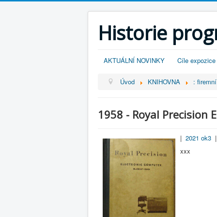
Historie pro
AKTUÁLNÍ NOVINKY
Cíle expozice
Úvod
KNIHOVNA
: firem
1958 - Royal Precision
|
2021 ok3
|
xxx