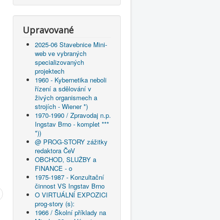
Upravované
2025-06 Stavebnice Mini-
web ve vybraných
specializovaných
projektech
1960 - Kybernetika neboli
řízení a sdělování v
živých organismech a
strojích - Wiener *)
1970-1990 / Zpravodaj n.p.
Ingstav Brno - komplet ***
*))
@ PROG-STORY zážitky
redaktora ČeV
OBCHOD, SLUŽBY a
FINANCE - o
1975-1987 - Konzultační
činnost VS Ingstav Brno
O VIRTUÁLNÍ EXPOZICI
prog-story (s):
1966 / Školní příklady na