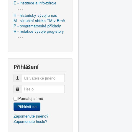
E - instituce a info-zdroje
- - -
H - historický vývoj u nás
M - virtuální sbírka TM v Brně
P - programátorské příklady
R - redakce vývoje prog-story
- - -
Přihlášení
Uživatelské jméno
Heslo
Pamatuj si mě
Přihlásit se
Zapomenuté jméno?
Zapomenuté heslo?