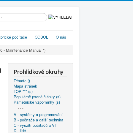
edávání...
torické počítače
COBOL
O nás
0 - Maintenance Manual *)
)
Prohlídkové okruhy
Témata ()
Mapa stránek
TOP *** (s)
Populárně psané články (s)
Pamětnické vzpomínky (s)
- - -
A - systémy a programování
B - počítače a další technika
C - využití počítačů a VT
D - lidé