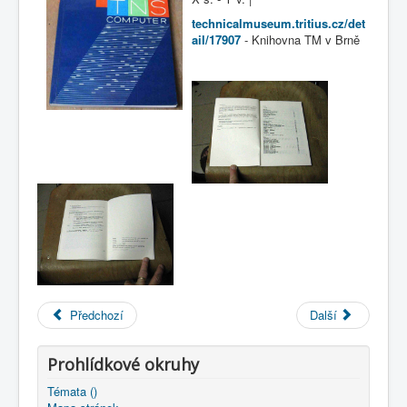
COBOL
technicalmuseum.tritius.cz/det
O nás
ail/17907
- Knihovna TM v Brně
Úvod
KNIHOVNA
: firemní dokumentace v knihovně TMB
1987 - Makroasembler - referenční příručka - Kolektiv
pracovníků závodu YAK II. *)
Předchozí
Další
Prohlídkové okruhy
Témata ()