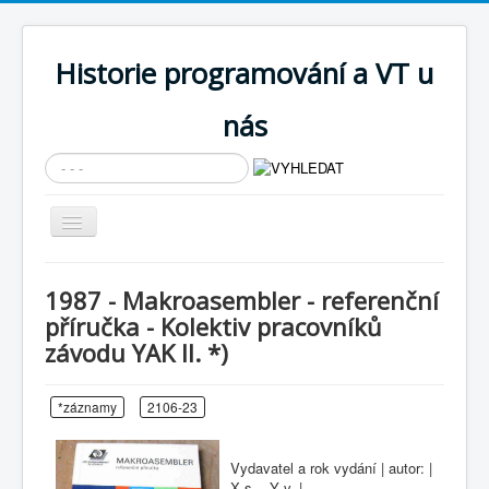
Historie programování a VT u
nás
Vyhledávání...
Přepnout
navigaci
AKTUÁLNÍ NOVINKY
1987 - Makroasembler - referenční
Cíle expozice
příručka - Kolektiv pracovníků
závodu YAK II. *)
PRŮVODCE EXPOZICÍ
Současnost SW a IT
*záznamy
2106-23
KNIHOVNA
Historické počítače
Vydavatel a rok vydání | autor: |
X s. - Y v. |