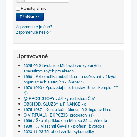
Pamatuj si mě
Přihlásit se
Zapomenuté jméno?
Zapomenuté heslo?
Upravované
2025-06 Stavebnice Mini-web ve vybraných
specializovaných projektech
1960 - Kybernetika neboli řízení a sdělování v živých
organismech a strojích - Wiener *)
1970-1990 / Zpravodaj n.p. Ingstav Brno - komplet ***
*))
@ PROG-STORY zážitky redaktora ČeV
OBCHOD, SLUŽBY a FINANCE - o
1975-1987 - Konzultační činnost VS Ingstav Brno
O VIRTUÁLNÍ EXPOZICI prog-story (s):
1966 / Školní příklady na Minsku 22 ... Vérosta
1938 ... / Vlastimil Čevela - profesní životopis
2023-11-23 75 let od vzniku kybernetiky