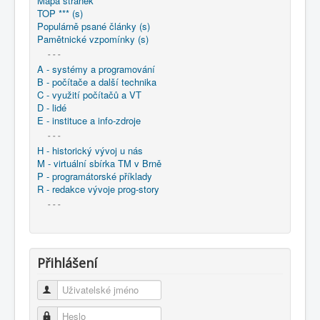
Mapa stránek
TOP *** (s)
Populárně psané články (s)
Pamětnické vzpomínky (s)
- - -
A - systémy a programování
B - počítače a další technika
C - využití počítačů a VT
D - lidé
E - instituce a info-zdroje
- - -
H - historický vývoj u nás
M - virtuální sbírka TM v Brně
P - programátorské příklady
R - redakce vývoje prog-story
- - -
Přihlášení
Uživatelské jméno
Heslo