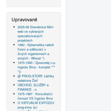
Upravované
2025-06 Stavebnice Mini-
web ve vybraných
specializovaných
projektech
1960 - Kybernetika neboli
řízení a sdělování v
živých organismech a
strojích - Wiener *)
1970-1990 / Zpravodaj n.p.
Ingstav Brno - komplet ***
*))
@ PROG-STORY zážitky
redaktora ČeV
OBCHOD, SLUŽBY a
FINANCE - o
1975-1987 - Konzultační
činnost VS Ingstav Brno
O VIRTUÁLNÍ EXPOZICI
prog-story (s):