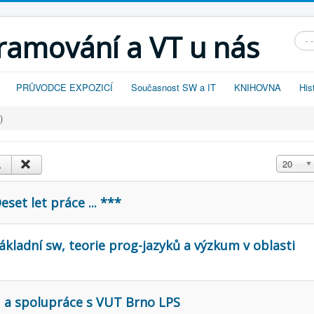
gramování a VT u nás
Vyhl
PRŮVODCE EXPOZICÍ
Současnost SW a IT
KNIHOVNA
His
)
Zobrazit
20
set let práce ... ***
ákladní sw, teorie prog-jazyků a výzkum v oblasti
1 a spolupráce s VUT Brno LPS