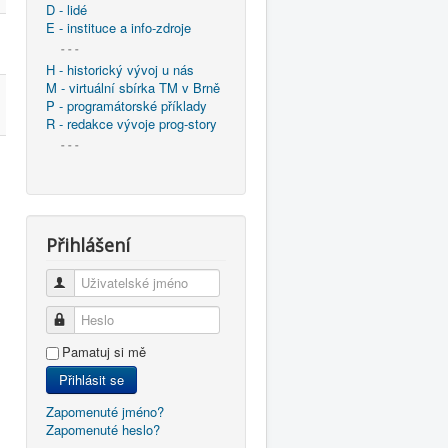
D - lidé
E - instituce a info-zdroje
- - -
H - historický vývoj u nás
M - virtuální sbírka TM v Brně
P - programátorské příklady
R - redakce vývoje prog-story
- - -
Přihlášení
Uživatelské jméno
Heslo
Pamatuj si mě
Přihlásit se
Zapomenuté jméno?
Zapomenuté heslo?